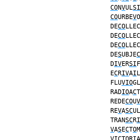
CO
N
V
UL
S
CO
URBE
V
DE
CO
LLE
DE
CO
LLE
DE
CO
LLE
DE
S
UBJE
D
IV
ER
SI
E
C
R
IV
A
I
FLU
VIO
G
RAD
IO
A
C
REDE
CO
U
RE
V
A
SC
U
TRAN
SC
R
V
A
S
E
C
T
O
VIC
T
O
R
I