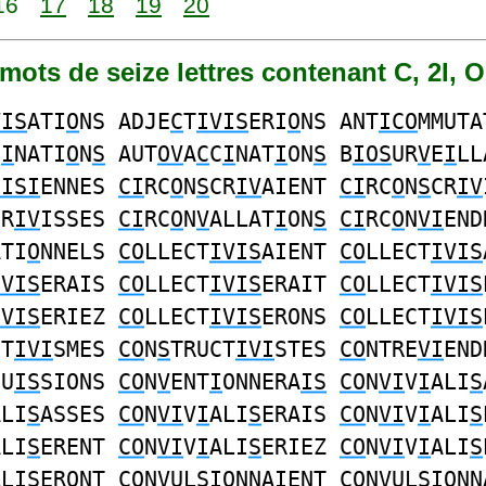
16
17
18
19
20
4 mots de seize lettres contenant C, 2I, O
VIS
ATI
O
NS ADJE
C
T
IVIS
ERI
O
NS ANT
ICO
MMUTA
C
I
NATI
O
N
S
AUT
OV
A
C
C
I
NAT
I
ON
S
B
IOS
UR
V
E
I
LL
OISI
ENNES
CI
RC
O
N
S
CR
IV
AIENT
CI
RC
O
N
S
CR
IV
CR
IV
ISSES
CI
RC
O
N
V
ALLAT
I
ON
S
CI
RC
O
N
VI
END
ATI
O
NNELS
CO
LLECT
IVIS
AIENT
CO
LLECT
IVIS
IVIS
ERAIS
CO
LLECT
IVIS
ERAIT
CO
LLECT
IVIS
IVIS
ERIEZ
CO
LLECT
IVIS
ERONS
CO
LLECT
IVIS
CT
IVI
SMES
CO
N
S
TRUCT
IVI
STES
CO
NTRE
VI
END
QU
IS
SIONS
CO
N
V
ENT
I
ONNERA
IS
CO
N
VI
V
I
ALI
S
ALI
S
ASSES
CO
N
VI
V
I
ALI
S
ERAIS
CO
N
VI
V
I
ALI
S
ALI
S
ERENT
CO
N
VI
V
I
ALI
S
ERIEZ
CO
N
VI
V
I
ALI
S
ALI
S
ERONT
CO
N
V
UL
SI
ONNA
I
ENT
CO
N
V
UL
SI
ONN