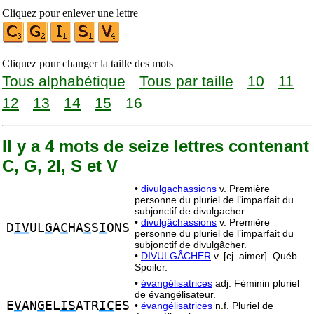
Cliquez pour enlever une lettre
Cliquez pour changer la taille des mots
Tous alphabétique
Tous par taille
10
11
12
13
14
15
16
Il y a 4 mots de seize lettres contenant
C, G, 2I, S et V
•
divulgachassions
v. Première
personne du pluriel de l’imparfait du
subjonctif de divulgacher.
•
divulgâchassions
v. Première
D
IV
UL
G
A
C
HA
S
S
I
ONS
personne du pluriel de l’imparfait du
subjonctif de divulgâcher.
•
DIVULGÂCHER
v. [cj. aimer]. Québ.
Spoiler.
•
évangélisatrices
adj. Féminin pluriel
de évangélisateur.
E
V
AN
G
EL
IS
ATR
IC
ES
•
évangélisatrices
n.f. Pluriel de