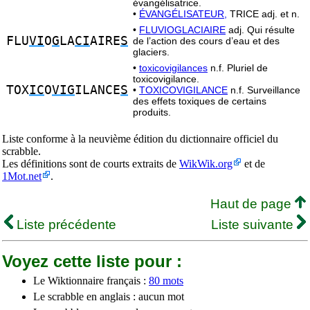
évangélisatrice.
•
ÉVANGÉLISATEUR,
TRICE adj. et n.
•
FLUVIOGLACIAIRE
adj. Qui résulte
FLU
VI
O
G
LA
CI
AIRE
S
de l’action des cours d’eau et des
glaciers.
•
toxicovigilances
n.f. Pluriel de
toxicovigilance.
TOX
IC
O
VIG
ILANCE
S
•
TOXICOVIGILANCE
n.f. Surveillance
des effets toxiques de certains
produits.
Liste conforme à la neuvième édition du dictionnaire officiel du
scrabble.
Les définitions sont de courts extraits de
WikWik.org
et de
1Mot.net
.
Haut de page
Liste précédente
Liste suivante
Voyez cette liste pour :
Le Wiktionnaire français :
80 mots
Le scrabble en anglais : aucun mot