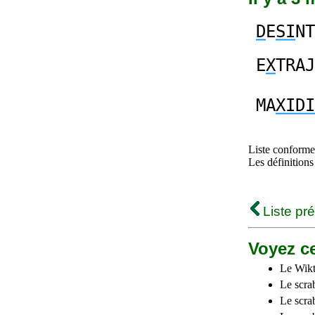
D
E
SI
NT
E
X
TRAJ
MA
XIDI
Liste conforme 
Les définitions
Liste pr
Voyez ce
Le Wikt
Le scra
Le scra