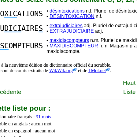
•
désintoxications
n.f. Pluriel de désintoxi
O
XIC
ATIONS
•
DÉSINTOXICATION
n.f.
•
extrajudiciaires
adj. Pluriel de extrajudici
U
DICI
AIRE
S
•
EXTRAJUDICIAIRE
adj.
•
maxidiscompteurs
n.m. Pluriel de maxid
SC
OMPTEURS
•
MAXIDISCOMPTEUR
n.m. Magasin prat
maxidiscompte.
à la neuvième édition du dictionnaire officiel du scrabble.
 sont de courts extraits de
WikWik.org
et de
1Mot.net
.
Haut
écédente
Liste
tte liste pour :
ionnaire français :
91 mots
bble en anglais : aucun mot
bble en espagnol : aucun mot