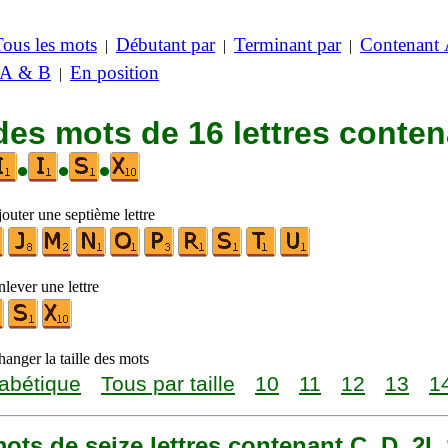
Tous les mots
Débutant par
Terminant par
Contenant
|
|
|
 A & B
En position
|
des mots de 16 lettres conte
•
•
•
outer une septième lettre
lever une lettre
anger la taille des mots
abétique
Tous par taille
10
11
12
13
1
 mots de seize lettres contenant C, D, 2I,