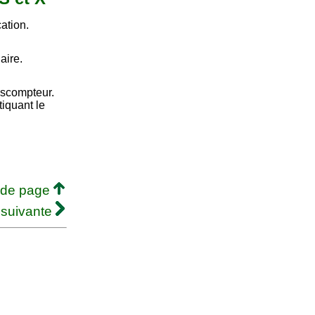
cation.
aire.
iscompteur.
iquant le
 de page
 suivante