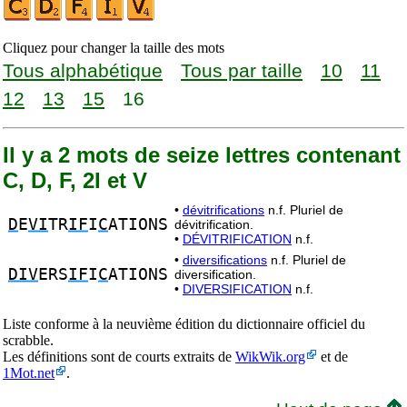
Cliquez pour changer la taille des mots
Tous alphabétique
Tous par taille
10
11
12
13
15
16
Il y a 2 mots de seize lettres contenant
C, D, F, 2I et V
•
dévitrifications
n.f. Pluriel de
D
E
VI
TR
IF
I
C
ATIONS
dévitrification.
•
DÉVITRIFICATION
n.f.
•
diversifications
n.f. Pluriel de
DIV
ERS
IF
I
C
ATIONS
diversification.
•
DIVERSIFICATION
n.f.
Liste conforme à la neuvième édition du dictionnaire officiel du
scrabble.
Les définitions sont de courts extraits de
WikWik.org
et de
1Mot.net
.