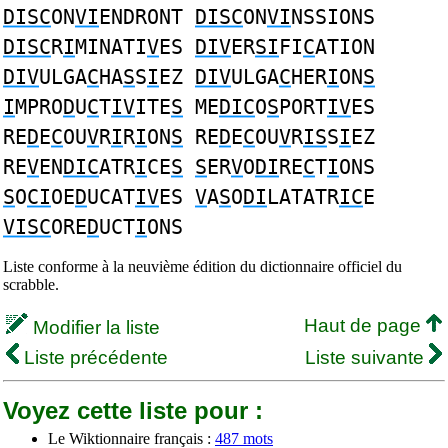
DISC
ON
VI
ENDRONT
DISC
ON
VI
NSSIONS
DISC
R
I
MINATI
V
ES
DIV
ER
SI
FI
C
ATION
DIV
ULGA
C
HA
S
S
I
EZ
DIV
ULGA
C
HER
I
ON
S
I
MPRO
D
U
C
T
IV
ITE
S
ME
DIC
O
S
PORT
IV
ES
RE
D
E
C
OU
V
R
I
R
I
ON
S
RE
D
E
C
OU
V
R
IS
S
I
EZ
RE
V
EN
DIC
ATR
I
CE
S
S
ER
V
O
DI
RE
C
T
I
ONS
S
O
CI
OE
D
UCAT
IV
ES
V
A
S
O
DI
LATATR
IC
E
VISC
ORE
D
UCT
I
ONS
Liste conforme à la neuvième édition du dictionnaire officiel du
scrabble.
Haut de page
Modifier la liste
Liste précédente
Liste suivante
Voyez cette liste pour :
Le Wiktionnaire français :
487 mots