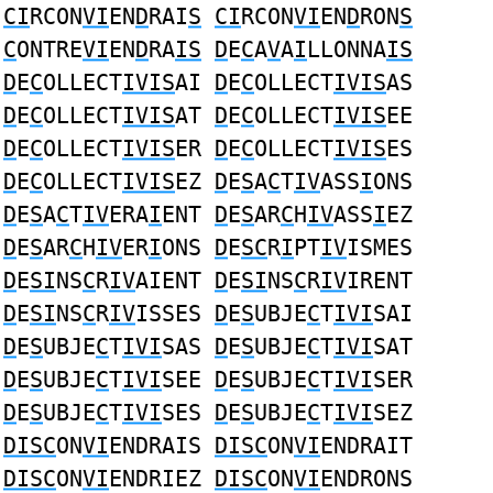
CI
RCON
VI
EN
D
RAI
S
CI
RCON
VI
EN
D
RON
S
C
ONTRE
VI
EN
D
RA
IS
D
E
C
A
V
A
I
LLONNA
IS
D
E
C
OLLECT
IVIS
AI
D
E
C
OLLECT
IVIS
AS
D
E
C
OLLECT
IVIS
AT
D
E
C
OLLECT
IVIS
EE
D
E
C
OLLECT
IVIS
ER
D
E
C
OLLECT
IVIS
ES
D
E
C
OLLECT
IVIS
EZ
D
E
S
A
C
T
IV
ASS
I
ONS
D
E
S
A
C
T
IV
ERA
I
ENT
D
E
S
AR
C
H
IV
ASS
I
EZ
D
E
S
AR
C
H
IV
ER
I
ONS
D
E
SC
R
I
PT
IV
ISMES
D
E
SI
NS
C
R
IV
AIENT
D
E
SI
NS
C
R
IV
IRENT
D
E
SI
NS
C
R
IV
ISSES
D
E
S
UBJE
C
T
IVI
SAI
D
E
S
UBJE
C
T
IVI
SAS
D
E
S
UBJE
C
T
IVI
SAT
D
E
S
UBJE
C
T
IVI
SEE
D
E
S
UBJE
C
T
IVI
SER
D
E
S
UBJE
C
T
IVI
SES
D
E
S
UBJE
C
T
IVI
SEZ
DISC
ON
VI
ENDRAIS
DISC
ON
VI
ENDRAIT
DISC
ON
VI
ENDRIEZ
DISC
ON
VI
ENDRONS