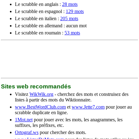
Le scrabble en anglais :
28 mots
Le scrabble en espagnol :
129 mots
Le scrabble en italien :
205 mots
Le scrabble en allemand : aucun mot
Le scrabble en roumain :
53 mots
Sites web recommandés
Visitez
WikWik.org
- cherchez des mots et construisez des
listes à partir des mots du Wiktionnaire.
www.BestWordClub.com
et
www.Jette7.com
pour jouer au
scrabble duplicate en ligne.
1Mot.net
pour jouer avec les mots, les anagrammes, les
suffixes, les préfixes, etc.
Ortograf.ws
pour chercher des mots.