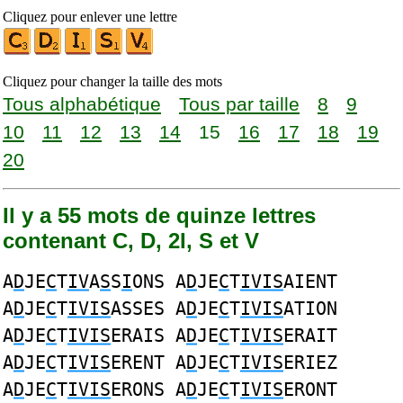
Cliquez pour enlever une lettre
Cliquez pour changer la taille des mots
Tous alphabétique
Tous par taille
8
9
10
11
12
13
14
15
16
17
18
19
20
Il y a 55 mots de quinze lettres
contenant C, D, 2I, S et V
A
D
JE
C
T
IV
A
S
S
I
ONS A
D
JE
C
T
IVIS
AIENT
A
D
JE
C
T
IVIS
ASSES A
D
JE
C
T
IVIS
ATION
A
D
JE
C
T
IVIS
ERAIS A
D
JE
C
T
IVIS
ERAIT
A
D
JE
C
T
IVIS
ERENT A
D
JE
C
T
IVIS
ERIEZ
A
D
JE
C
T
IVIS
ERONS A
D
JE
C
T
IVIS
ERONT