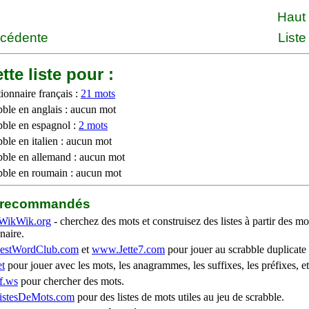
Haut
écédente
Liste
tte liste pour :
ionnaire français :
21 mots
bble en anglais : aucun mot
bble en espagnol :
2 mots
ble en italien : aucun mot
bble en allemand : aucun mot
bble en roumain : aucun mot
b recommandés
WikWik.org
- cherchez des mots et construisez des listes à partir des mo
naire.
stWordClub.com
et
www.Jette7.com
pour jouer au scrabble duplicate 
t
pour jouer avec les mots, les anagrammes, les suffixes, les préfixes, et
f.ws
pour chercher des mots.
stesDeMots.com
pour des listes de mots utiles au jeu de scrabble.