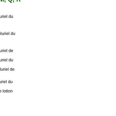
riel du
uriel du
riel de
riel du
uriel de
riel du
e lotion