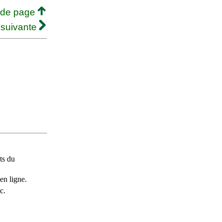
 de page
 suivante
ts du
en ligne.
c.