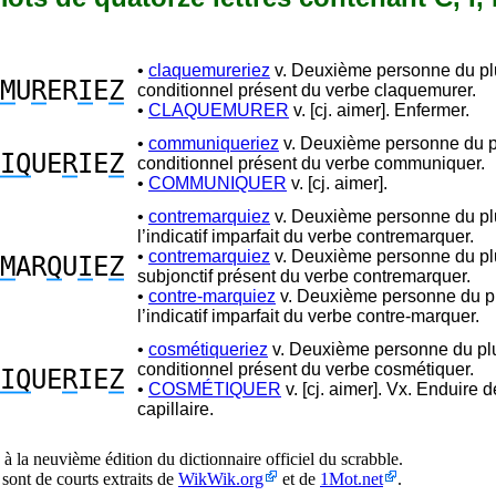
•
claquemureriez
v. Deuxième personne du plu
M
U
R
ER
I
E
Z
conditionnel présent du verbe claquemurer.
•
CLAQUEMURER
v. [cj. aimer]. Enfermer.
•
communiqueriez
v. Deuxième personne du pl
IQ
UE
R
IE
Z
conditionnel présent du verbe communiquer.
•
COMMUNIQUER
v. [cj. aimer].
•
contremarquiez
v. Deuxième personne du plu
l’indicatif imparfait du verbe contremarquer.
•
contremarquiez
v. Deuxième personne du plu
M
AR
Q
U
I
E
Z
subjonctif présent du verbe contremarquer.
•
contre-marquiez
v. Deuxième personne du pl
l’indicatif imparfait du verbe contre-marquer.
•
cosmétiqueriez
v. Deuxième personne du plu
conditionnel présent du verbe cosmétiquer.
IQ
UE
R
IE
Z
•
COSMÉTIQUER
v. [cj. aimer]. Vx. Enduire d
capillaire.
à la neuvième édition du dictionnaire officiel du scrabble.
 sont de courts extraits de
WikWik.org
et de
1Mot.net
.