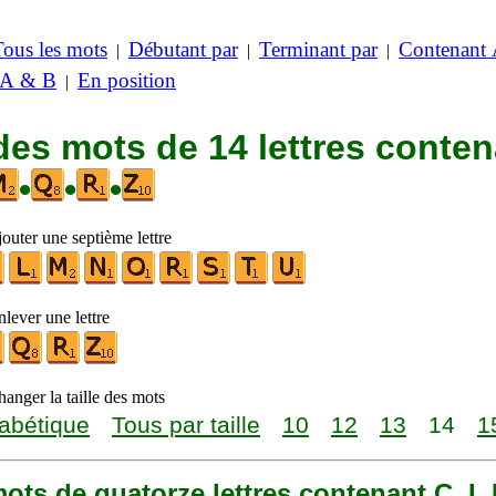
Tous les mots
Débutant par
Terminant par
Contenant
|
|
|
 A & B
En position
|
des mots de 14 lettres conte
•
•
•
outer une septième lettre
lever une lettre
anger la taille des mots
abétique
Tous par taille
10
12
13
14
1
 mots de quatorze lettres contenant C, I,