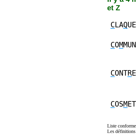
et Z
C
LA
Q
UE
C
O
M
MUN
C
ONT
R
E
C
OS
M
ET
Liste conforme 
Les définitions