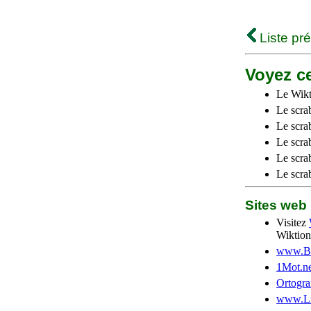
Liste pr
Voyez ce
Le Wikt
Le scra
Le scra
Le scrab
Le scra
Le scra
Sites we
Visitez
Wiktion
www.Be
1Mot.ne
Ortogra
www.Li