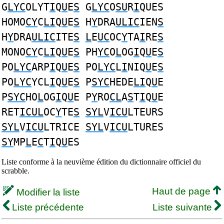
G
LYC
OLYT
I
Q
U
E
S
G
LYC
O
SU
R
I
QUES
HOMO
CY
C
LI
Q
U
E
S
H
Y
DRA
ULIC
IEN
S
H
Y
DRA
ULIC
ITE
S
L
E
UC
OC
Y
TA
I
RE
S
MONO
CY
C
LI
Q
U
E
S
PH
YC
O
L
OG
I
Q
U
E
S
PO
LYC
ARP
I
Q
U
E
S
PO
LYC
L
I
NIQ
U
E
S
PO
LYC
YCL
I
Q
U
E
S
P
SYC
HEDE
LI
Q
U
E
P
SYC
HO
L
OG
I
Q
U
E P
Y
RO
CL
A
S
T
I
Q
U
E
RET
ICUL
OC
Y
TE
S
SYL
V
ICU
LTEURS
SYL
V
ICU
LTRICE
SYL
V
ICU
LTURES
SY
MP
L
E
C
T
I
Q
U
ES
Liste conforme à la neuvième édition du dictionnaire officiel du
scrabble.
Haut de page
Modifier la liste
Liste précédente
Liste suivante