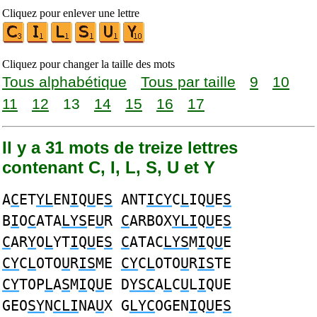
Cliquez pour enlever une lettre
Cliquez pour changer la taille des mots
Tous alphabétique
Tous par taille
9
10
11
12
13
14
15
16
17
Il y a 31 mots de treize lettres
contenant C, I, L, S, U et Y
A
C
ET
YL
EN
I
Q
U
E
S
ANT
ICY
C
L
IQ
U
E
S
B
I
O
C
ATA
LYS
E
U
R
C
ARBOX
YLI
Q
U
E
S
C
AR
Y
O
L
YT
I
Q
U
E
S
C
ATAC
LYS
M
I
Q
U
E
CY
C
L
OTO
U
R
IS
ME
CY
C
L
OTO
U
R
IS
TE
CY
TOP
L
A
S
M
I
Q
U
E D
YSC
A
L
C
U
L
I
QUE
GEO
SY
N
CLI
NA
U
X G
LYC
OGEN
I
Q
U
E
S