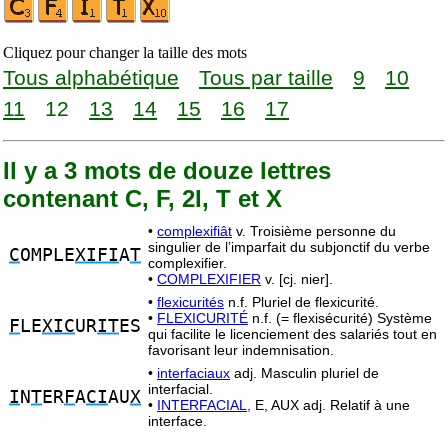
Cliquez pour changer la taille des mots
Tous alphabétique
Tous par taille
9
10
11
12
13
14
15
16
17
Il y a 3 mots de douze lettres
contenant C, F, 2I, T et X
•
complexifiât
v. Troisième personne du
singulier de l’imparfait du subjonctif du verbe
C
OMPLE
XIFI
A
T
complexifier.
•
COMPLEXIFIER
v. [cj. nier].
•
flexicurités
n.f. Pluriel de flexicurité.
•
FLEXICURITÉ
n.f. (= flexisécurité) Système
F
LE
XIC
UR
IT
ES
qui facilite le licenciement des salariés tout en
favorisant leur indemnisation.
•
interfaciaux
adj. Masculin pluriel de
interfacial.
I
N
T
ER
F
A
CI
AU
X
•
INTERFACIAL,
E, AUX adj. Relatif à une
interface.