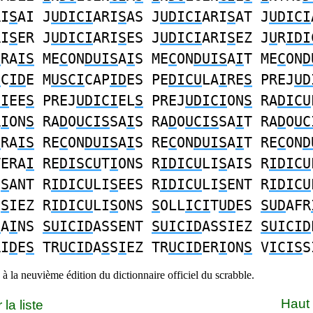
RI
S
AI J
UDICI
ARI
S
AS J
UDICI
ARI
S
AT J
UDICI
RI
S
ER J
UDICI
ARI
S
ES J
UDICI
ARI
S
EZ J
U
R
IDI
I
RA
IS
ME
C
ON
DUIS
A
I
S ME
C
ON
DUIS
A
I
T ME
C
ON
D
I
C
ID
E M
USCI
CAP
ID
ES PE
DICU
LA
I
RE
S
PREJ
UD
CI
EE
S
PREJ
UDICI
EL
S
PREJ
UDICI
ON
S
RA
DICU
R
I
ON
S
RA
D
O
UCIS
SA
I
S RA
D
O
UCIS
SA
I
T RA
D
O
UC
I
RA
IS
RE
C
ON
DUIS
A
I
S RE
C
ON
DUIS
A
I
T RE
C
ON
D
TERA
I
RE
DISCU
T
I
ONS R
IDICU
LI
S
AIS R
IDICU
I
S
ANT R
IDICU
LI
S
EES R
IDICU
LI
S
ENT R
IDICU
I
S
IEZ R
IDICU
LI
S
ONS
S
OLL
ICI
T
UD
ES
SUD
AFR
C
A
I
NS
SUICID
ASSENT
SUICID
ASSIEZ
SUICID
RI
D
E
S
TR
UCID
A
S
S
I
EZ TR
UCID
ER
I
ON
S
V
ICIS
S
à la neuvième édition du dictionnaire officiel du scrabble.
Haut
la liste