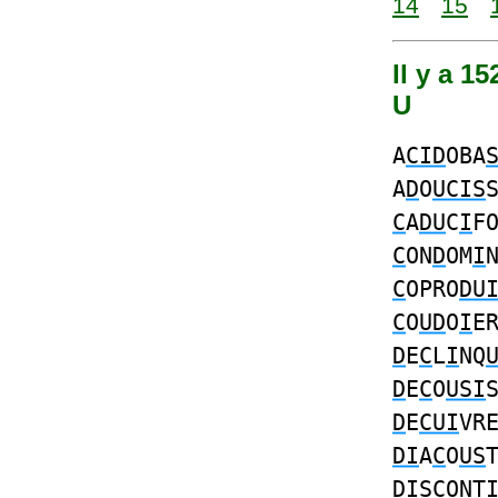
14
15
Il y a 1
U
A
CID
OBA
A
D
O
UCIS
C
A
DU
C
I
F
C
ON
D
OM
I
C
OPRO
DU
C
O
UD
O
I
E
D
E
C
L
I
NQ
D
E
C
O
USI
D
E
CUI
VR
DI
A
C
O
US
DISC
ONT