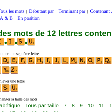
Tous les mots
Débutant par
Terminant par
Contenant
|
|
|
 A & B
En position
|
des mots de 12 lettres conte
•
•
•
outer une septième lettre
lever une lettre
anger la taille des mots
abétique
Tous par taille
7
8
9
10
11