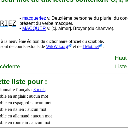
•
macqueriez
v. Deuxième personne du pluriel du con
RI
E
Z
présent du verbe macquer.
•
MACQUER
v. [cj. aimer]. Broyer (du chanvre).
à la neuvième édition du dictionnaire officiel du scrabble.
 sont de courts extraits de
WikWik.org
et de
1Mot.net
.
Haut
écédente
Liste
tte liste pour :
ionnaire français :
3 mots
bble en anglais : aucun mot
bble en espagnol : aucun mot
ble en italien : aucun mot
bble en allemand : aucun mot
bble en roumain : aucun mot