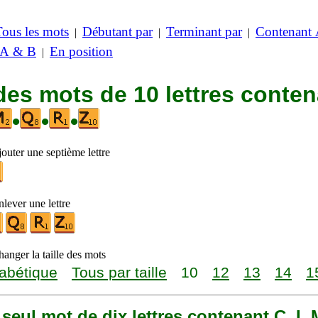
Tous les mots
Débutant par
Terminant par
Contenant
|
|
|
 A & B
En position
|
des mots de 10 lettres conte
•
•
•
outer une septième lettre
lever une lettre
anger la taille des mots
abétique
Tous par taille
10
12
13
14
1
n seul mot de dix lettres contenant C, I, 