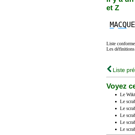
et Z
M
A
CQ
UE
Liste conforme 
Les définitions
Liste pr
Voyez ce
Le Wikt
Le scra
Le scra
Le scrab
Le scra
Le scra