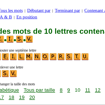
Tous les mots
Débutant par
Terminant par
Contenant
|
|
|
 A & B
En position
|
des mots de 10 lettres conte
•
•
•
outer une septième lettre
lever une lettre
anger la taille des mots
abétique
Tous par taille
8
9
10
11
12
17
18
19
20