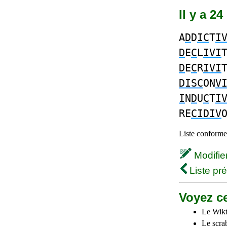
Il y a 2
A
D
D
IC
T
I
D
E
C
L
IVI
D
E
C
R
IVI
DISC
ON
V
I
N
D
U
C
T
I
RE
CIDIV
Liste conforme 
Modifier 
Liste pr
Voyez ce
Le Wikt
Le scra