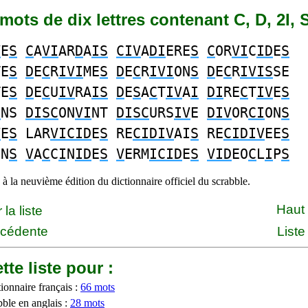
4 mots de dix lettres contenant C, D, 2I, 
V
E
S
C
A
VI
AR
D
A
IS
CIV
A
DI
ERE
S
C
OR
VI
C
ID
E
S
TE
S
D
E
C
R
IVI
ME
S
D
E
C
R
IVI
ON
S
D
E
C
R
IVIS
SE
TE
S
D
E
C
U
IV
RA
IS
D
E
S
A
C
T
IV
A
I
DI
RE
C
T
IV
E
S
I
NS
DISC
ON
VI
NT
DISC
URS
IV
E
DIV
OR
CI
ON
S
V
E
S
LAR
VICID
E
S
RE
CIDIV
AI
S
RE
CIDIV
EE
S
ON
S
V
A
C
C
I
N
ID
E
S
V
ERM
ICID
E
S
VID
EO
C
L
I
P
S
à la neuvième édition du dictionnaire officiel du scrabble.
Haut
la liste
écédente
Liste
tte liste pour :
ionnaire français :
66 mots
bble en anglais :
28 mots