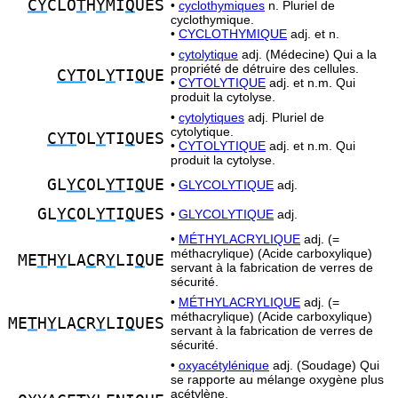
CY
CLO
T
H
Y
MI
Q
UES
•
cyclothymiques
n. Pluriel de
cyclothymique.
•
CYCLOTHYMIQUE
adj. et n.
•
cytolytique
adj. (Médecine) Qui a la
propriété de détruire des cellules.
CYT
OL
Y
TI
Q
UE
•
CYTOLYTIQUE
adj. et n.m. Qui
produit la cytolyse.
•
cytolytiques
adj. Pluriel de
cytolytique.
CYT
OL
Y
TI
Q
UES
•
CYTOLYTIQUE
adj. et n.m. Qui
produit la cytolyse.
GL
YC
OL
YT
I
Q
UE
•
GLYCOLYTIQUE
adj.
GL
YC
OL
YT
I
Q
UES
•
GLYCOLYTIQUE
adj.
•
MÉTHYLACRYLIQUE
adj. (=
méthacrylique) (Acide carboxylique)
ME
T
H
Y
LA
C
R
Y
LI
Q
UE
servant à la fabrication de verres de
sécurité.
•
MÉTHYLACRYLIQUE
adj. (=
méthacrylique) (Acide carboxylique)
ME
T
H
Y
LA
C
R
Y
LI
Q
UES
servant à la fabrication de verres de
sécurité.
•
oxyacétylénique
adj. (Soudage) Qui
se rapporte au mélange oxygène plus
acétylène.