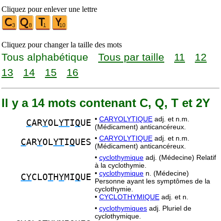
Cliquez pour enlever une lettre
Cliquez pour changer la taille des mots
Tous alphabétique
Tous par taille
11
12
13
14
15
16
Il y a 14 mots contenant C, Q, T et 2Y
•
CARYOLYTIQUE
adj. et n.m.
C
AR
Y
OL
YT
I
Q
UE
(Médicament) anticancéreux.
•
CARYOLYTIQUE
adj. et n.m.
C
AR
Y
OL
YT
I
Q
UES
(Médicament) anticancéreux.
•
cyclothymique
adj. (Médecine) Relatif
à la cyclothymie.
•
cyclothymique
n. (Médecine)
CY
CLO
T
H
Y
MI
Q
UE
Personne ayant les symptômes de la
cyclothymie.
•
CYCLOTHYMIQUE
adj. et n.
•
cyclothymiques
adj. Pluriel de
cyclothymique.