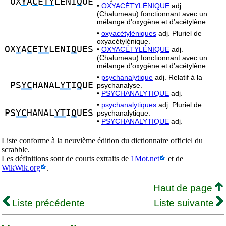
OX
Y
A
C
E
TY
LENI
Q
UE
•
OXYACÉTYLÉNIQUE
adj.
(Chalumeau) fonctionnant avec un
mélange d’oxygène et d’acétylène.
•
oxyacétyléniques
adj. Pluriel de
oxyacétylénique.
OX
Y
A
C
E
TY
LENI
Q
UES
•
OXYACÉTYLÉNIQUE
adj.
(Chalumeau) fonctionnant avec un
mélange d’oxygène et d’acétylène.
•
psychanalytique
adj. Relatif à la
PS
YC
HANAL
YT
I
Q
UE
psychanalyse.
•
PSYCHANALYTIQUE
adj.
•
psychanalytiques
adj. Pluriel de
PS
YC
HANAL
YT
I
Q
UES
psychanalytique.
•
PSYCHANALYTIQUE
adj.
Liste conforme à la neuvième édition du dictionnaire officiel du
scrabble.
Les définitions sont de courts extraits de
1Mot.net
et de
WikWik.org
.
Haut de page
Liste précédente
Liste suivante