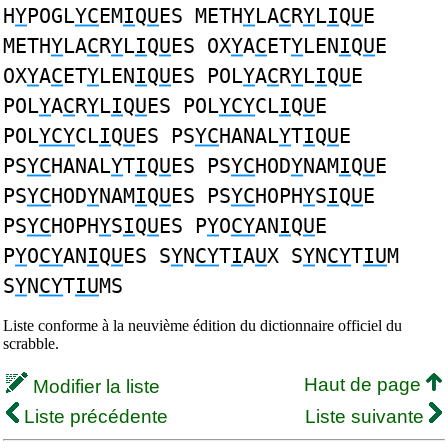
H
Y
POGL
YC
EM
I
Q
U
ES METH
Y
LA
C
R
Y
L
I
Q
U
E
METH
Y
LA
C
R
Y
L
I
Q
U
ES OX
Y
A
C
ET
Y
LEN
I
Q
U
E
OX
Y
A
C
ET
Y
LEN
I
Q
U
ES POL
Y
A
C
R
Y
L
I
Q
U
E
POL
Y
A
C
R
Y
L
I
Q
U
ES POL
YCY
CL
I
Q
U
E
POL
YCY
CL
I
Q
U
ES PS
YC
HANAL
Y
T
I
Q
U
E
PS
YC
HANAL
Y
T
I
Q
U
ES PS
YC
HOD
Y
NAM
I
Q
U
E
PS
YC
HOD
Y
NAM
I
Q
U
ES PS
YC
HOPH
Y
S
I
Q
U
E
PS
YC
HOPH
Y
S
I
Q
U
ES P
Y
O
CY
AN
I
Q
U
E
P
Y
O
CY
AN
I
Q
U
ES S
Y
N
CY
T
I
A
U
X S
Y
N
CY
T
IU
M
S
Y
N
CY
T
IU
MS
Liste conforme à la neuvième édition du dictionnaire officiel du
scrabble.
Haut de page
Modifier la liste
Liste précédente
Liste suivante