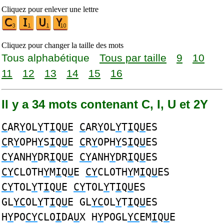
Cliquez pour enlever une lettre
Cliquez pour changer la taille des mots
Tous alphabétique
Tous par taille
9
10
11
12
13
14
15
16
Il y a 34 mots contenant C, I, U et 2Y
C
AR
Y
OL
Y
T
I
Q
U
E
C
AR
Y
OL
Y
T
I
Q
U
ES
C
R
Y
OPH
Y
S
I
Q
U
E
C
R
Y
OPH
Y
S
I
Q
U
ES
CY
ANH
Y
DR
I
Q
U
E
CY
ANH
Y
DR
I
Q
U
ES
CY
CLOTH
Y
M
I
Q
U
E
CY
CLOTH
Y
M
I
Q
U
ES
CY
TOL
Y
T
I
Q
U
E
CY
TOL
Y
T
I
Q
U
ES
GL
YC
OL
Y
T
I
Q
U
E GL
YC
OL
Y
T
I
Q
U
ES
H
Y
PO
CY
CLO
I
DA
U
X H
Y
POGL
YC
EM
I
Q
U
E