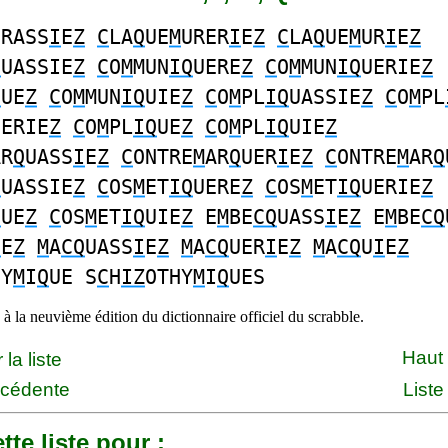
URASS
I
E
Z
C
LA
Q
UE
M
URER
I
E
Z
C
LA
Q
UE
M
UR
I
E
Z
Q
UASSIE
Z
C
O
M
MUN
IQ
UERE
Z
C
O
M
MUN
IQ
UERIE
Z
Q
UE
Z
C
O
M
MUN
IQ
UIE
Z
C
O
M
PL
IQ
UASSIE
Z
C
O
M
PL
UERIE
Z
C
O
M
PL
IQ
UE
Z
C
O
M
PL
IQ
UIE
Z
AR
Q
UASS
I
E
Z
C
ONTRE
M
AR
Q
UER
I
E
Z
C
ONTRE
M
AR
Q
Q
UASSIE
Z
C
OS
M
ET
IQ
UERE
Z
C
OS
M
ET
IQ
UERIE
Z
Q
UE
Z
C
OS
M
ET
IQ
UIE
Z
E
M
BE
CQ
UASS
I
E
Z
E
M
BE
CQ
I
E
Z
M
A
CQ
UASS
I
E
Z
M
A
CQ
UER
I
E
Z
M
A
CQ
U
I
E
Z
HY
M
I
Q
UE S
C
H
IZ
OTHY
M
I
Q
UES
à la neuvième édition du dictionnaire officiel du scrabble.
Haut
la liste
écédente
Liste
tte liste pour :