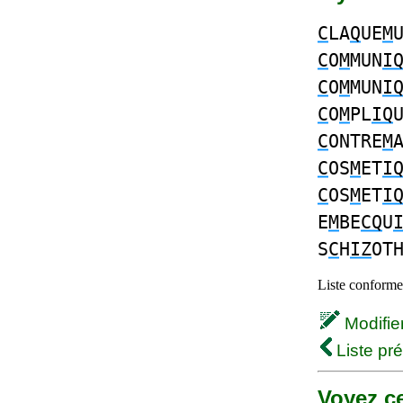
C
LA
Q
UE
M
C
O
M
MUN
I
C
O
M
MUN
I
C
O
M
PL
IQ
C
ONTRE
M
C
OS
M
ET
I
C
OS
M
ET
I
E
M
BE
CQ
U
S
C
H
IZ
OT
Liste conforme 
Modifier 
Liste pr
Voyez ce