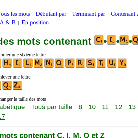
Tous les mots
Débutant par
Terminant par
Contenant
|
|
|
 A & B
En position
|
 des mots contenant
•
•
•
outer une sixième lettre
lever une lettre
anger la taille des mots
abétique
Tous par taille
8
10
11
12
13
17
9 mots contenant C, I, M, Q et Z