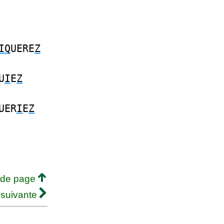
IQ
UERE
Z
U
I
E
Z
UER
I
E
Z
 de page
 suivante