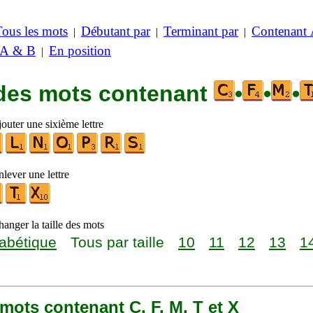
Tous les mots
Débutant par
Terminant par
Contenant
|
|
|
 A & B
En position
|
 des mots contenant
•
•
•
outer une sixième lettre
lever une lettre
anger la taille des mots
abétique
Tous par taille
10
11
12
13
1
5 mots contenant C, F, M, T et X