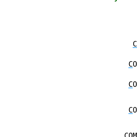
C
C
O
C
O
C
O
C
O
M