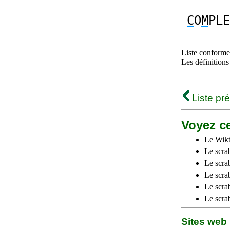
C
O
M
PLE
Liste conforme 
Les définitions
Liste pr
Voyez ce
Le Wikt
Le scra
Le scra
Le scrab
Le scra
Le scra
Sites we