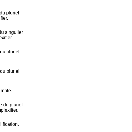
du pluriel
fier.
u singulier
xifier.
du pluriel
du pluriel
xemple.
 du pluriel
plexifier.
ification.