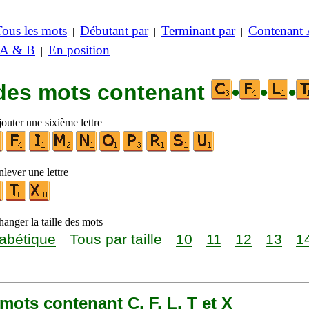
Tous les mots
Débutant par
Terminant par
Contenant
|
|
|
 A & B
En position
|
 des mots contenant
•
•
•
outer une sixième lettre
lever une lettre
anger la taille des mots
abétique
Tous par taille
10
11
12
13
1
2 mots contenant C, F, L, T et X