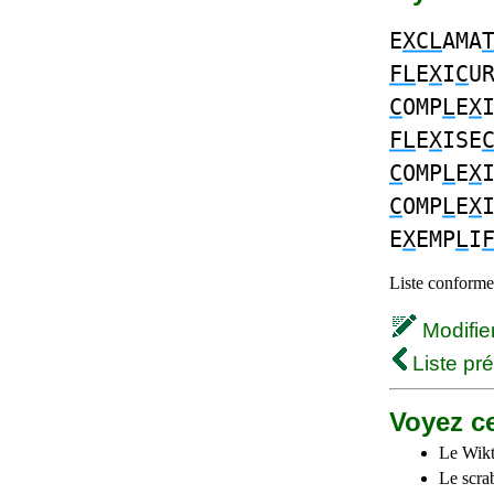
E
XCL
AMA
FL
E
X
I
C
U
C
OMP
L
E
X
FL
E
X
ISE
C
OMP
L
E
X
C
OMP
L
E
X
E
X
EMP
L
I
Liste conforme 
Modifier 
Liste pr
Voyez ce
Le Wikt
Le scra