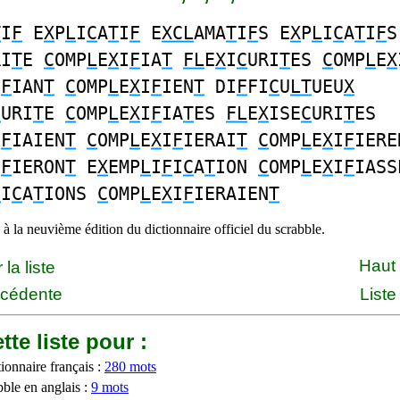
T
I
F
E
X
P
L
I
C
A
T
I
F
E
XCL
AMA
T
I
F
S E
X
P
L
I
C
A
T
I
F
S
RI
T
E
C
OMP
L
E
X
I
F
IA
T
FL
E
X
I
C
URI
T
ES
C
OMP
L
E
X
I
F
IAN
T
C
OMP
L
E
X
I
F
IEN
T
DI
F
FI
C
U
LT
UEU
X
C
URI
T
E
C
OMP
L
E
X
I
F
IA
T
ES
FL
E
X
ISE
C
URI
T
ES
I
F
IAIEN
T
C
OMP
L
E
X
I
F
IERAI
T
C
OMP
L
E
X
I
F
IERE
I
F
IERON
T
E
X
EMP
L
I
F
I
C
A
T
ION
C
OMP
L
E
X
I
F
IASS
F
I
C
A
T
IONS
C
OMP
L
E
X
I
F
IERAIEN
T
à la neuvième édition du dictionnaire officiel du scrabble.
Haut
la liste
écédente
Liste
tte liste pour :
ionnaire français :
280 mots
bble en anglais :
9 mots