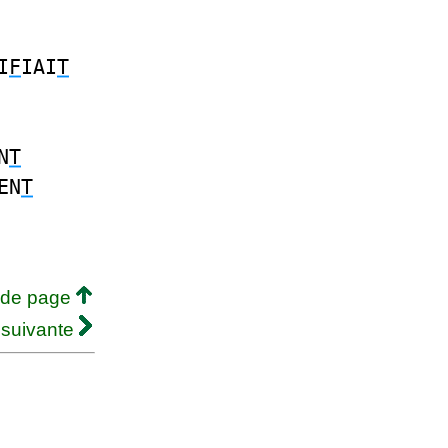
I
F
IAI
T
N
T
EN
T
 de page
 suivante