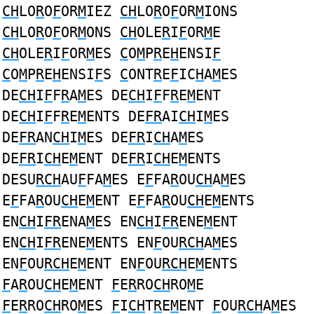
CH
LO
R
O
F
OR
M
IEZ
CH
LO
R
O
F
OR
M
IONS
CH
LO
R
O
F
OR
M
ONS
CH
OLE
R
I
F
OR
M
E
CH
OLE
R
I
F
OR
M
ES
C
O
M
P
R
E
H
ENSI
F
C
O
M
P
R
E
H
ENSI
F
S
C
ONT
R
E
F
IC
H
A
M
ES
DE
CH
I
F
F
R
A
M
ES DE
CH
I
F
F
R
E
M
ENT
DE
CH
I
F
F
R
E
M
ENTS DE
FR
AI
CH
I
M
ES
DE
FR
AN
CH
I
M
ES DE
FR
I
CH
A
M
ES
DE
FR
I
CH
E
M
ENT DE
FR
I
CH
E
M
ENTS
DESU
RCH
AU
F
FA
M
ES E
F
FA
R
OU
CH
A
M
ES
E
F
FA
R
OU
CH
E
M
ENT E
F
FA
R
OU
CH
E
M
ENTS
EN
CH
I
FR
ENA
M
ES EN
CH
I
FR
ENE
M
ENT
EN
CH
I
FR
ENE
M
ENTS EN
F
OU
RCH
A
M
ES
EN
F
OU
RCH
E
M
ENT EN
F
OU
RCH
E
M
ENTS
F
A
R
OU
CH
E
M
ENT
F
E
R
RO
CH
RO
M
E
F
E
R
RO
CH
RO
M
ES
F
I
CH
T
R
E
M
ENT
F
OU
RCH
A
M
ES