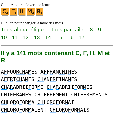
Cliquez pour enlever une lettre
Cliquez pour changer la taille des mots
Tous alphabétique
Tous par taille
8
9
10
11
12
13
14
15
16
17
Il y a 141 mots contenant C, F, H, M et
R
A
F
FOU
RCH
A
M
ES A
F
F
R
AN
CH
I
M
ES
A
F
F
R
I
CH
A
M
ES
CH
AN
FR
EINA
M
ES
CH
A
R
ADRII
F
OR
M
E
CH
A
R
ADRII
F
OR
M
ES
CH
I
F
F
R
A
M
ES
CH
I
F
F
R
E
M
ENT
CH
I
F
F
R
E
M
ENTS
CH
LO
R
O
F
OR
M
A
CH
LO
R
O
F
OR
M
AI
CH
LO
R
O
F
OR
M
AIENT
CH
LO
R
O
F
OR
M
AIS