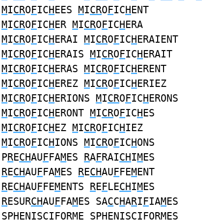
M
I
CR
O
F
IC
H
EES
M
I
CR
O
F
IC
H
ENT
M
I
CR
O
F
IC
H
ER
M
I
CR
O
F
IC
H
ERA
M
I
CR
O
F
IC
H
ERAI
M
I
CR
O
F
IC
H
ERAIENT
M
I
CR
O
F
IC
H
ERAIS
M
I
CR
O
F
IC
H
ERAIT
M
I
CR
O
F
IC
H
ERAS
M
I
CR
O
F
IC
H
ERENT
M
I
CR
O
F
IC
H
EREZ
M
I
CR
O
F
IC
H
ERIEZ
M
I
CR
O
F
IC
H
ERIONS
M
I
CR
O
F
IC
H
ERONS
M
I
CR
O
F
IC
H
ERONT
M
I
CR
O
F
IC
H
ES
M
I
CR
O
F
IC
H
EZ
M
I
CR
O
F
IC
H
IEZ
M
I
CR
O
F
IC
H
IONS
M
I
CR
O
F
IC
H
ONS
P
R
E
CH
AU
F
FA
M
ES
R
A
F
RAI
CH
I
M
ES
R
E
CH
AU
F
FA
M
ES
R
E
CH
AU
F
FE
M
ENT
R
E
CH
AU
F
FE
M
ENTS
R
E
F
LE
CH
I
M
ES
R
ESUR
CH
AU
F
FA
M
ES SA
C
C
H
A
R
I
F
IA
M
ES
SP
H
ENIS
C
I
F
O
RM
E SP
H
ENIS
C
I
F
O
RM
ES