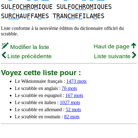
SUL
F
O
CHR
O
M
IQUE SUL
F
O
CHR
O
M
IQUES
SU
RCH
AU
F
FA
M
ES T
R
AN
CH
E
F
ILA
M
ES
Liste conforme à la neuvième édition du dictionnaire officiel du
scrabble.
Haut de page
Modifier la liste
Liste précédente
Liste suivante
Voyez cette liste pour :
Le Wiktionnaire français :
1473 mots
Le scrabble en anglais :
76 mots
Le scrabble en espagnol :
167 mots
Le scrabble en italien :
1027 mots
Le scrabble en allemand :
52 mots
Le scrabble en roumain :
82 mots