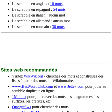
Le scrabble en anglais :
10 mots
Le scrabble en espagnol :
54 mots
Le scrabble en italien : aucun mot
Le scrabble en allemand : aucun mot
Le scrabble en roumain :
30 mots
Sites web recommandés
Visitez
WikWik.org
- cherchez des mots et construisez des
listes à partir des mots du Wiktionnaire.
www.BestWordClub.com
et
www.Jette7.com
pour jouer au
scrabble duplicate en ligne.
1Mot.net
pour jouer avec les mots, les anagrammes, les
suffixes, les préfixes, etc.
Ortograf.ws
pour chercher des mots.