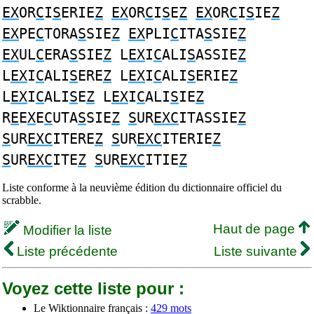
EX
OR
C
I
S
ERIE
Z
EX
OR
C
I
S
E
Z
EX
OR
C
I
S
IE
Z
EX
PE
C
TORA
S
SIE
Z
EX
PLI
C
ITA
S
SIE
Z
EX
UL
C
ERA
S
SIE
Z
L
EX
I
C
ALI
S
ASSIE
Z
L
EX
I
C
ALI
S
ERE
Z
L
EX
I
C
ALI
S
ERIE
Z
L
EX
I
C
ALI
S
E
Z
L
EX
I
C
ALI
S
IE
Z
R
E
E
X
E
C
UTA
S
SIE
Z
S
UR
EXC
ITASSIE
Z
S
UR
EXC
ITERE
Z
S
UR
EXC
ITERIE
Z
S
UR
EXC
ITE
Z
S
UR
EXC
ITIE
Z
Liste conforme à la neuvième édition du dictionnaire officiel du
scrabble.
Haut de page
Modifier la liste
Liste précédente
Liste suivante
Voyez cette liste pour :
Le Wiktionnaire français :
429 mots