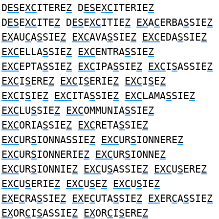
D
ES
E
XC
ITERE
Z
D
ES
E
XC
ITERIE
Z
D
ES
E
XC
ITE
Z
D
ES
E
XC
ITIE
Z
EX
A
C
ERBA
S
SIE
Z
EX
AU
C
A
S
SIE
Z
EXC
AVA
S
SIE
Z
EXC
EDA
S
SIE
Z
EXC
ELLA
S
SIE
Z
EXC
ENTRA
S
SIE
Z
EXC
EPTA
S
SIE
Z
EXC
IPA
S
SIE
Z
EXC
I
S
ASSIE
Z
EXC
I
S
ERE
Z
EXC
I
S
ERIE
Z
EXC
I
S
E
Z
EXC
I
S
IE
Z
EXC
ITA
S
SIE
Z
EXC
LAMA
S
SIE
Z
EXC
LU
S
SIE
Z
EXC
OMMUNIA
S
SIE
Z
EXC
ORIA
S
SIE
Z
EXC
RETA
S
SIE
Z
EXC
UR
S
IONNASSIE
Z
EXC
UR
S
IONNERE
Z
EXC
UR
S
IONNERIE
Z
EXC
UR
S
IONNE
Z
EXC
UR
S
IONNIE
Z
EXC
U
S
ASSIE
Z
EXC
U
S
ERE
Z
EXC
U
S
ERIE
Z
EXC
U
S
E
Z
EXC
U
S
IE
Z
EX
E
C
RA
S
SIE
Z
EX
E
C
UTA
S
SIE
Z
EX
ER
C
A
S
SIE
Z
EX
OR
C
I
S
ASSIE
Z
EX
OR
C
I
S
ERE
Z