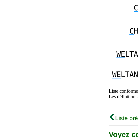
C
C
H
WE
LTA
WE
LTAN
Liste conforme 
Les définitions
Liste pr
Voyez ce