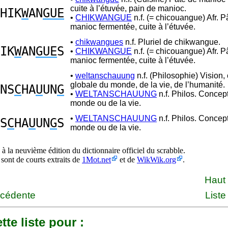
cuite à l’étuvée, pain de manioc.
HIK
W
AN
GUE
•
CHIKWANGUE
n.f. (= chicouangue) Afr. P
manioc fermentée, cuite à l’étuvée.
•
chikwangues
n.f. Pluriel de chikwangue.
IK
W
AN
GUE
S
•
CHIKWANGUE
n.f. (= chicouangue) Afr. P
manioc fermentée, cuite à l’étuvée.
•
weltanschauung
n.f. (Philosophie) Vision,
globale du monde, de la vie, de l’humanité.
NS
C
HA
U
UN
G
•
WELTANSCHAUUNG
n.f. Philos. Concep
monde ou de la vie.
•
WELTANSCHAUUNG
n.f. Philos. Concep
S
C
HA
U
UN
G
S
monde ou de la vie.
à la neuvième édition du dictionnaire officiel du scrabble.
 sont de courts extraits de
1Mot.net
et de
WikWik.org
.
Haut
écédente
Liste
tte liste pour :