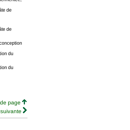
âte de
âte de
 conception
tion du
tion du
 de page
 suivante