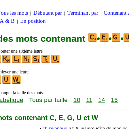
Tous les mots
Débutant par
Terminant par
Contenant
|
|
|
 A & B
En position
|
 des mots contenant
•
•
•
outer une sixième lettre
lever une lettre
anger la taille des mots
abétique
Tous par taille
10
11
14
15
 mots contenant C, E, G, U et W
•
chikwangue
n.f. (Cuisine) Pâte de manioc