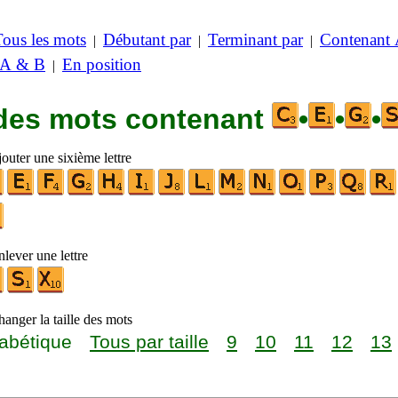
Tous les mots
Débutant par
Terminant par
Contenant
|
|
|
 A & B
En position
|
 des mots contenant
•
•
•
outer une sixième lettre
lever une lettre
anger la taille des mots
abétique
Tous par taille
9
10
11
12
13