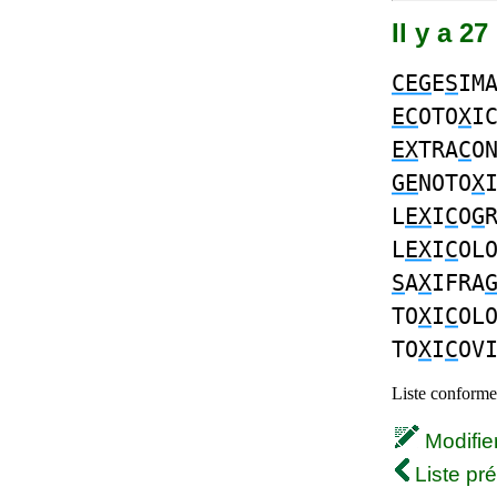
Il y a 2
CEG
E
S
IM
EC
OTO
X
I
EX
TRA
C
O
GE
NOTO
X
L
EX
I
C
O
G
L
EX
I
C
OL
S
A
X
IFRA
TO
X
I
C
OL
TO
X
I
C
OV
Liste conforme 
Modifier 
Liste pr