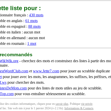
tte liste pour :
ionnaire français :
430 mots
bble en anglais :
61 mots
bble en espagnol :
88 mots
ble en italien : aucun mot
bble en allemand : aucun mot
bble en roumain :
1 mot
b recommandés
WikWik.org
- cherchez des mots et construisez des listes à partir des mo
naire.
stWordClub.com
et
www.Jette7.com
pour jouer au scrabble duplicate 
t
pour jouer avec les mots, les anagrammes, les suffixes, les préfixes, et
f.ws
pour chercher des mots.
stesDeMots.com
pour des listes de mots utiles au jeu de scrabble.
iTop.com
pour vous entraîner sérieusement au scrabble.
tilise des cookies informatiques, cliquez pour en
savoir plus
. Politique
vie privée
.
f Inc. Site web mis à jour le 1 janvier 2024 (v-2.2.0
z
).
Informations & Contacts
.