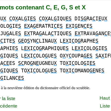
7 mots contenant C, E, G, S et X
AU
X
C
O
X
AL
G
I
ES
C
O
X
AL
G
IQU
ES
DI
SG
RA
C
I
E
U
X
COLO
G
IE
S
EX
A
G
ERATRI
C
E
S
EX
I
G
EN
C
E
S
NJU
G
ALE
S
EX
TRA
G
ALA
C
TIQUE
S
EX
TRAVA
G
AN
C
E
I
C
ITE
S
GE
O
S
YN
C
LINAU
X
L
EX
I
C
O
G
RAPHE
S
RAPHIE
S
L
EX
I
C
O
G
RAPHIQUE
S
L
EX
I
C
OLO
G
IE
S
O
G
IQUE
S
L
EX
I
C
OLO
G
UE
S
O
X
Y
C
OUPA
GES
S
A
X
IF
G
A
CE
ES
SC
RO
G
N
E
UGNEU
X
TO
X
I
C
OLO
G
I
ES
O
G
IQU
ES
TO
X
I
C
OLO
G
U
ES
TO
X
I
C
OMANO
GE
NE
S
I
G
ILANC
ES
à la neuvième édition du dictionnaire officiel du scrabble.
Haut
la liste
écédente
Liste