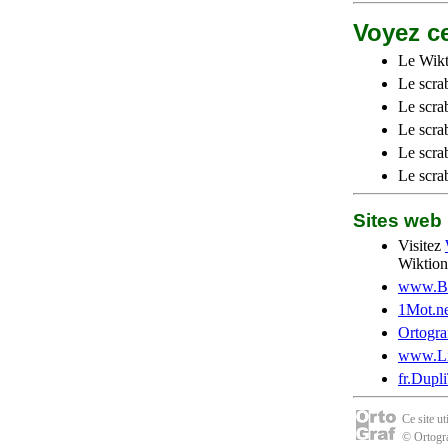
Voyez ce
Le Wikt
Le scra
Le scra
Le scrab
Le scra
Le scra
Sites we
Visitez
Wiktion
www.Be
1Mot.ne
Ortogra
www.Li
fr.Dupl
Ce site u
© Ortogra