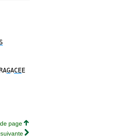
S
RA
G
A
CE
E
 de page
 suivante