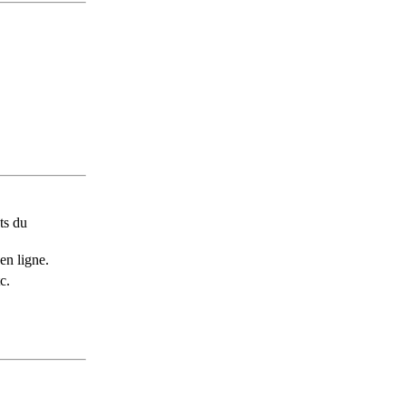
ts du
en ligne.
c.