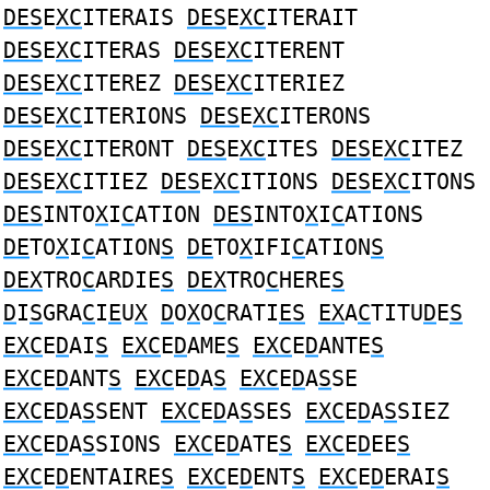
DES
E
XC
ITERAIS
DES
E
XC
ITERAIT
DES
E
XC
ITERAS
DES
E
XC
ITERENT
DES
E
XC
ITEREZ
DES
E
XC
ITERIEZ
DES
E
XC
ITERIONS
DES
E
XC
ITERONS
DES
E
XC
ITERONT
DES
E
XC
ITES
DES
E
XC
ITEZ
DES
E
XC
ITIEZ
DES
E
XC
ITIONS
DES
E
XC
ITONS
DES
INTO
X
I
C
ATION
DES
INTO
X
I
C
ATIONS
DE
TO
X
I
C
ATION
S
DE
TO
X
IFI
C
ATION
S
DEX
TRO
C
ARDIE
S
DEX
TRO
C
HERE
S
D
I
S
GRA
C
I
E
U
X
D
O
X
O
C
RATI
ES
EX
A
C
TITU
D
E
S
EXC
E
D
AI
S
EXC
E
D
AME
S
EXC
E
D
ANTE
S
EXC
E
D
ANT
S
EXC
E
D
A
S
EXC
E
D
A
S
SE
EXC
E
D
A
S
SENT
EXC
E
D
A
S
SES
EXC
E
D
A
S
SIEZ
EXC
E
D
A
S
SIONS
EXC
E
D
ATE
S
EXC
E
D
EE
S
EXC
E
D
ENTAIRE
S
EXC
E
D
ENT
S
EXC
E
D
ERAI
S