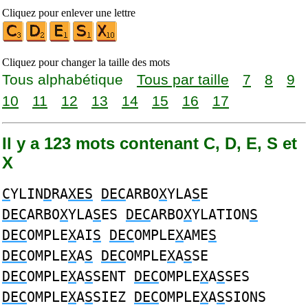
Cliquez pour enlever une lettre
Cliquez pour changer la taille des mots
Tous alphabétique
Tous par taille
7
8
9
10
11
12
13
14
15
16
17
Il y a 123 mots contenant C, D, E, S et
X
C
YLIN
D
RA
XES
DEC
ARBO
X
YLA
S
E
DEC
ARBO
X
YLA
S
ES
DEC
ARBO
X
YLATION
S
DEC
OMPLE
X
AI
S
DEC
OMPLE
X
AME
S
DEC
OMPLE
X
A
S
DEC
OMPLE
X
A
S
SE
DEC
OMPLE
X
A
S
SENT
DEC
OMPLE
X
A
S
SES
DEC
OMPLE
X
A
S
SIEZ
DEC
OMPLE
X
A
S
SIONS