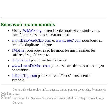
Sites web recommandés
Visitez
WikWik.org
- cherchez des mots et construisez des
listes à partir des mots du Wiktionnaire.
www.BestWordClub.com
et
www.Jette7.com
pour jouer au
scrabble duplicate en ligne.
1Mot.net
pour jouer avec les mots, les anagrammes, les
suffixes, les préfixes, etc.
Ortograf.ws
pour chercher des mots.
www.ListesDeMots.com
pour des listes de mots utiles au jeu
de scrabble.
fr.DupliTop.com
pour vous entraîner sérieusement au
scrabble.
Ce site utilise des cookies informatiques, cliquez pour en
savoir plus
. Politique
vie
privée
.
© Ortograf Inc. Site web mis à jour le 1 janvier 2024 (v-2.2.0
z
).
Informations &
Contacts
.