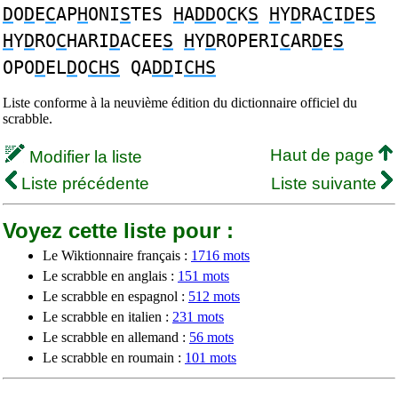
D
O
D
E
C
AP
H
ONI
S
TES
H
A
DD
O
C
K
S
H
Y
D
RA
C
I
D
E
S
H
Y
D
RO
C
HARI
D
ACEE
S
H
Y
D
ROPERI
C
AR
D
E
S
OPO
D
EL
D
O
CHS
QA
DD
I
CHS
Liste conforme à la neuvième édition du dictionnaire officiel du
scrabble.
Haut de page
Modifier la liste
Liste précédente
Liste suivante
Voyez cette liste pour :
Le Wiktionnaire français :
1716 mots
Le scrabble en anglais :
151 mots
Le scrabble en espagnol :
512 mots
Le scrabble en italien :
231 mots
Le scrabble en allemand :
56 mots
Le scrabble en roumain :
101 mots