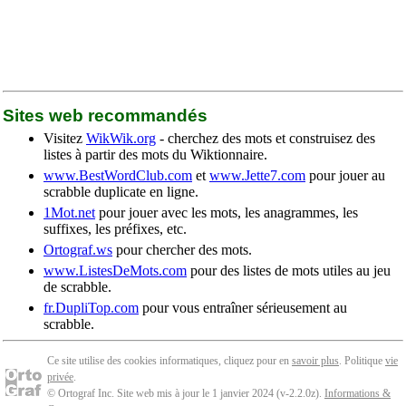
Sites web recommandés
Visitez
WikWik.org
- cherchez des mots et construisez des
listes à partir des mots du Wiktionnaire.
www.BestWordClub.com
et
www.Jette7.com
pour jouer au
scrabble duplicate en ligne.
1Mot.net
pour jouer avec les mots, les anagrammes, les
suffixes, les préfixes, etc.
Ortograf.ws
pour chercher des mots.
www.ListesDeMots.com
pour des listes de mots utiles au jeu
de scrabble.
fr.DupliTop.com
pour vous entraîner sérieusement au
scrabble.
Ce site utilise des cookies informatiques, cliquez pour en
savoir plus
. Politique
vie
privée
.
© Ortograf Inc. Site web mis à jour le 1 janvier 2024 (v-2.2.0
z
).
Informations &