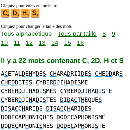
Cliquez pour enlever une lettre
Cliquez pour changer la taille des mots
Tous alphabétique
Tous par taille
8
9
10
11
12
13
14
15
16
Il y a 22 mots contenant C, 2D, H et S
A
C
ETAL
D
E
H
Y
D
E
S
CH
ARA
D
RII
D
E
S
CH
E
DD
AR
S
CH
E
DD
ITE
S
C
YBER
D
JI
H
A
D
I
S
ME
C
YBER
D
JI
H
A
D
I
S
MES
C
YBER
D
JI
H
A
D
I
S
TE
C
YBER
D
JI
H
A
D
I
S
TES
D
I
D
A
C
T
H
EQUE
S
D
I
S
A
C
C
H
ARI
D
E
D
I
S
A
C
C
H
ARI
D
ES
D
O
D
E
C
AP
H
ONIQUE
S
D
O
D
E
C
AP
H
ONI
S
ME
D
O
D
E
C
AP
H
ONI
S
MES
D
O
D
E
C
AP
H
ONI
S
TE