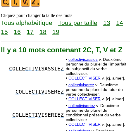
Cliquez pour changer la taille des mots
Tous alphabétique
Tous par taille
13
14
15
16
17
18
19
Il y a 10 mots contenant 2C, T, V et Z
•
collectivisassiez
v. Deuxième
personne du pluriel de l’imparfait
C
OLLE
CT
I
V
ISASSIE
Z
du subjonctif du verbe
collectiviser.
•
COLLECTIVISER
v. [cj. aimer].
•
collectiviserez
v. Deuxième
personne du pluriel du futur du
C
OLLE
CT
I
V
ISERE
Z
verbe collectiviser.
•
COLLECTIVISER
v. [cj. aimer].
•
collectiviseriez
v. Deuxième
personne du pluriel du
C
OLLE
CT
I
V
ISERIE
Z
conditionnel présent du verbe
collectiviser.
•
COLLECTIVISER
v. [cj. aimer].