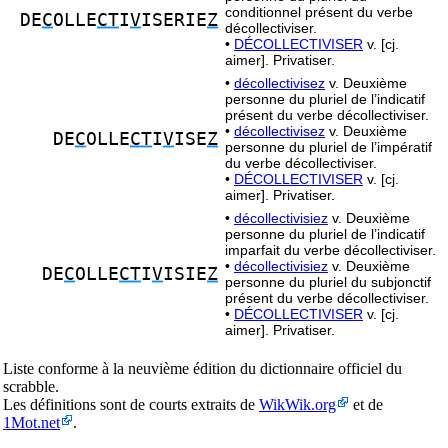
conditionnel présent du verbe
DE
C
OLLE
CT
I
V
ISERIE
Z
décollectiviser.
•
DÉCOLLECTIVISER
v. [cj.
aimer]. Privatiser.
•
décollectivisez
v. Deuxième
personne du pluriel de l’indicatif
présent du verbe décollectiviser.
•
décollectivisez
v. Deuxième
DE
C
OLLE
CT
I
V
ISE
Z
personne du pluriel de l’impératif
du verbe décollectiviser.
•
DÉCOLLECTIVISER
v. [cj.
aimer]. Privatiser.
•
décollectivisiez
v. Deuxième
personne du pluriel de l’indicatif
imparfait du verbe décollectiviser.
•
décollectivisiez
v. Deuxième
DE
C
OLLE
CT
I
V
ISIE
Z
personne du pluriel du subjonctif
présent du verbe décollectiviser.
•
DÉCOLLECTIVISER
v. [cj.
aimer]. Privatiser.
Liste conforme à la neuvième édition du dictionnaire officiel du
scrabble.
Les définitions sont de courts extraits de
WikWik.org
et de
1Mot.net
.