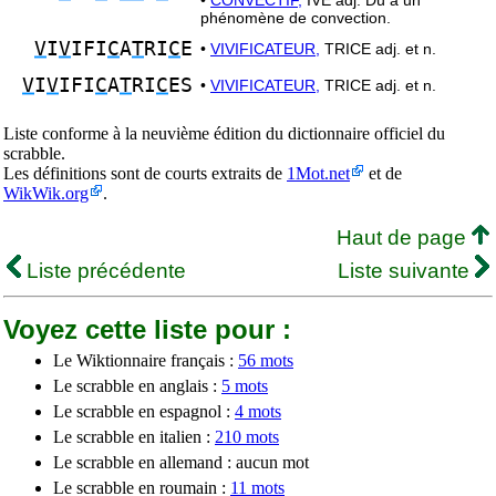
•
CONVECTIF,
IVE adj. Dû à un
phénomène de convection.
V
I
V
IFI
C
A
T
RI
C
E
•
VIVIFICATEUR,
TRICE adj. et n.
V
I
V
IFI
C
A
T
RI
C
ES
•
VIVIFICATEUR,
TRICE adj. et n.
Liste conforme à la neuvième édition du dictionnaire officiel du
scrabble.
Les définitions sont de courts extraits de
1Mot.net
et de
WikWik.org
.
Haut de page
Liste précédente
Liste suivante
Voyez cette liste pour :
Le Wiktionnaire français :
56 mots
Le scrabble en anglais :
5 mots
Le scrabble en espagnol :
4 mots
Le scrabble en italien :
210 mots
Le scrabble en allemand : aucun mot
Le scrabble en roumain :
11 mots