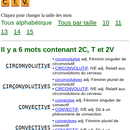
Cliquez pour changer la taille des mots
Tous alphabétique
Tous par taille
10
11
13
14
15
Il y a 6 mots contenant 2C, T et 2V
•
circonvolutive
adj. Féminin singulier de
circonvolutif.
C
IR
C
ON
V
OLU
T
I
V
E
•
CIRCONVOLUTIF,
IVE adj. Relatif aux
circonvolutions du cerveau.
•
circonvolutives
adj. Féminin pluriel de
circonvolutif.
C
IR
C
ON
V
OLU
T
I
V
ES
•
CIRCONVOLUTIF,
IVE adj. Relatif aux
circonvolutions du cerveau.
•
convective
adj. Féminin singulier de
convectif.
C
ON
V
E
CT
I
V
E
•
CONVECTIF,
IVE adj. Dû à un
phénomène de convection.
•
convectives
adj. Féminin pluriel de
convectif.
C
ON
V
E
CT
I
V
ES