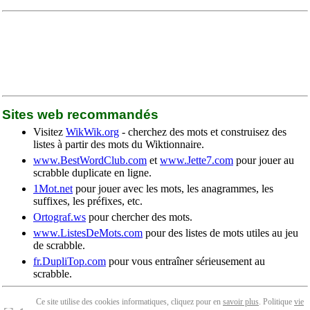
Sites web recommandés
Visitez
WikWik.org
- cherchez des mots et construisez des
listes à partir des mots du Wiktionnaire.
www.BestWordClub.com
et
www.Jette7.com
pour jouer au
scrabble duplicate en ligne.
1Mot.net
pour jouer avec les mots, les anagrammes, les
suffixes, les préfixes, etc.
Ortograf.ws
pour chercher des mots.
www.ListesDeMots.com
pour des listes de mots utiles au jeu
de scrabble.
fr.DupliTop.com
pour vous entraîner sérieusement au
scrabble.
Ce site utilise des cookies informatiques, cliquez pour en
savoir plus
. Politique
vie