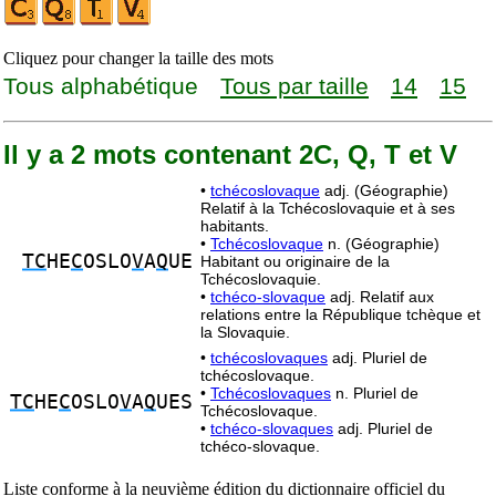
Cliquez pour changer la taille des mots
Tous alphabétique
Tous par taille
14
15
Il y a 2 mots contenant 2C, Q, T et V
•
tchécoslovaque
adj. (Géographie)
Relatif à la Tchécoslovaquie et à ses
habitants.
•
Tchécoslovaque
n. (Géographie)
TC
HE
C
OSLO
V
A
Q
UE
Habitant ou originaire de la
Tchécoslovaquie.
•
tchéco-slovaque
adj. Relatif aux
relations entre la République tchèque et
la Slovaquie.
•
tchécoslovaques
adj. Pluriel de
tchécoslovaque.
•
Tchécoslovaques
n. Pluriel de
TC
HE
C
OSLO
V
A
Q
UES
Tchécoslovaque.
•
tchéco-slovaques
adj. Pluriel de
tchéco-slovaque.
Liste conforme à la neuvième édition du dictionnaire officiel du