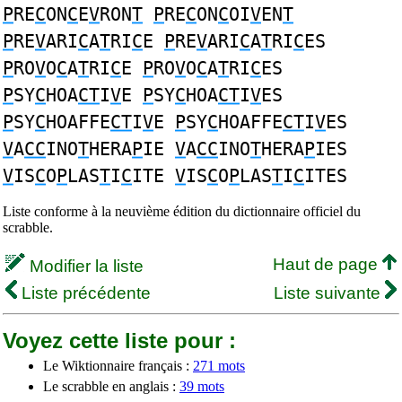
P
RE
C
ON
C
E
V
RON
T
P
RE
C
ON
C
OI
V
EN
T
P
RE
V
ARI
C
A
T
RI
C
E
P
RE
V
ARI
C
A
T
RI
C
ES
P
RO
V
O
C
A
T
RI
C
E
P
RO
V
O
C
A
T
RI
C
ES
P
SY
C
HOA
CT
I
V
E
P
SY
C
HOA
CT
I
V
ES
P
SY
C
HOAFFE
CT
I
V
E
P
SY
C
HOAFFE
CT
I
V
ES
V
A
CC
INO
T
HERA
P
IE
V
A
CC
INO
T
HERA
P
IES
V
IS
C
O
P
LAS
T
I
C
ITE
V
IS
C
O
P
LAS
T
I
C
ITES
Liste conforme à la neuvième édition du dictionnaire officiel du
scrabble.
Haut de page
Modifier la liste
Liste précédente
Liste suivante
Voyez cette liste pour :
Le Wiktionnaire français :
271 mots
Le scrabble en anglais :
39 mots