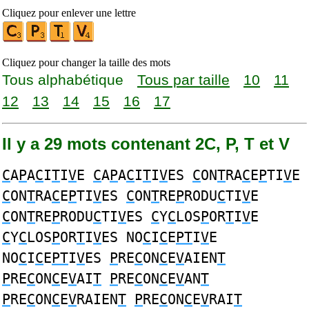
Cliquez pour enlever une lettre
Cliquez pour changer la taille des mots
Tous alphabétique
Tous par taille
10
11
12
13
14
15
16
17
Il y a 29 mots contenant 2C, P, T et V
C
A
P
A
C
I
T
I
V
E
C
A
P
A
C
I
T
I
V
ES
C
ON
T
RA
C
E
P
TI
V
E
C
ON
T
RA
C
E
P
TI
V
ES
C
ON
T
RE
P
RODU
C
TI
V
E
C
ON
T
RE
P
RODU
C
TI
V
ES
C
Y
C
LOS
P
OR
T
I
V
E
C
Y
C
LOS
P
OR
T
I
V
ES NO
C
I
C
E
PT
I
V
E
NO
C
I
C
E
PT
I
V
ES
P
RE
C
ON
C
E
V
AIEN
T
P
RE
C
ON
C
E
V
AI
T
P
RE
C
ON
C
E
V
AN
T
P
RE
C
ON
C
E
V
RAIEN
T
P
RE
C
ON
C
E
V
RAI
T