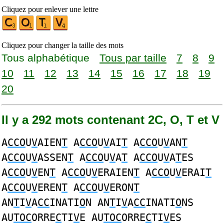
Cliquez pour enlever une lettre
Cliquez pour changer la taille des mots
Tous alphabétique
Tous par taille
7
8
9
10
11
12
13
14
15
16
17
18
19
20
Il y a 292 mots contenant 2C, O, T et V
A
CCO
U
V
AIEN
T
A
CCO
U
V
AI
T
A
CCO
U
V
AN
T
A
CCO
U
V
ASSEN
T
A
CCO
U
V
A
T
A
CCO
U
V
A
T
ES
A
CCO
U
V
EN
T
A
CCO
U
V
ERAIEN
T
A
CCO
U
V
ERAI
T
A
CCO
U
V
EREN
T
A
CCO
U
V
ERON
T
AN
T
I
V
A
CC
INATI
O
N AN
T
I
V
A
CC
INATI
O
NS
AU
TOC
ORRE
C
TI
V
E AU
TOC
ORRE
C
TI
V
ES