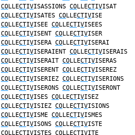
CO
LLE
CT
I
V
ISASSIONS
CO
LLE
CT
I
V
ISAT
CO
LLE
CT
I
V
ISATES
CO
LLE
CT
I
V
ISE
CO
LLE
CT
I
V
ISEE
CO
LLE
CT
I
V
ISEES
CO
LLE
CT
I
V
ISENT
CO
LLE
CT
I
V
ISER
CO
LLE
CT
I
V
ISERA
CO
LLE
CT
I
V
ISERAI
CO
LLE
CT
I
V
ISERAIENT
CO
LLE
CT
I
V
ISERAIS
CO
LLE
CT
I
V
ISERAIT
CO
LLE
CT
I
V
ISERAS
CO
LLE
CT
I
V
ISERENT
CO
LLE
CT
I
V
ISEREZ
CO
LLE
CT
I
V
ISERIEZ
CO
LLE
CT
I
V
ISERIONS
CO
LLE
CT
I
V
ISERONS
CO
LLE
CT
I
V
ISERONT
CO
LLE
CT
I
V
ISES
CO
LLE
CT
I
V
ISEZ
CO
LLE
CT
I
V
ISIEZ
CO
LLE
CT
I
V
ISIONS
CO
LLE
CT
I
V
ISME
CO
LLE
CT
I
V
ISMES
CO
LLE
CT
I
V
ISONS
CO
LLE
CT
I
V
ISTE
CO
LLE
CT
I
V
ISTES
CO
LLE
CT
I
V
ITE