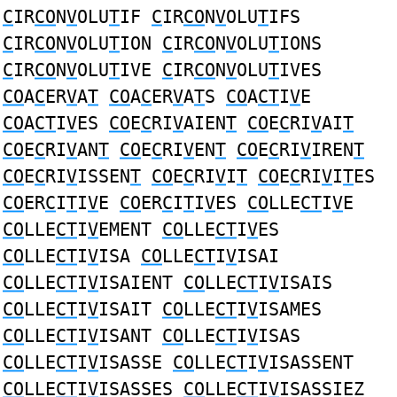
C
IR
CO
N
V
OLU
T
IF
C
IR
CO
N
V
OLU
T
IFS
C
IR
CO
N
V
OLU
T
ION
C
IR
CO
N
V
OLU
T
IONS
C
IR
CO
N
V
OLU
T
IVE
C
IR
CO
N
V
OLU
T
IVES
CO
A
C
ER
V
A
T
CO
A
C
ER
V
A
T
S
CO
A
CT
I
V
E
CO
A
CT
I
V
ES
CO
E
C
RI
V
AIEN
T
CO
E
C
RI
V
AI
T
CO
E
C
RI
V
AN
T
CO
E
C
RI
V
EN
T
CO
E
C
RI
V
IREN
T
CO
E
C
RI
V
ISSEN
T
CO
E
C
RI
V
I
T
CO
E
C
RI
V
I
T
ES
CO
ER
C
I
T
I
V
E
CO
ER
C
I
T
I
V
ES
CO
LLE
CT
I
V
E
CO
LLE
CT
I
V
EMENT
CO
LLE
CT
I
V
ES
CO
LLE
CT
I
V
ISA
CO
LLE
CT
I
V
ISAI
CO
LLE
CT
I
V
ISAIENT
CO
LLE
CT
I
V
ISAIS
CO
LLE
CT
I
V
ISAIT
CO
LLE
CT
I
V
ISAMES
CO
LLE
CT
I
V
ISANT
CO
LLE
CT
I
V
ISAS
CO
LLE
CT
I
V
ISASSE
CO
LLE
CT
I
V
ISASSENT
CO
LLE
CT
I
V
ISASSES
CO
LLE
CT
I
V
ISASSIEZ