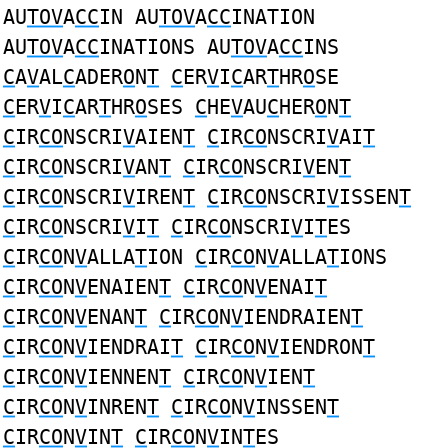
AU
TOV
A
CC
IN AU
TOV
A
CC
INATION
AU
TOV
A
CC
INATIONS AU
TOV
A
CC
INS
C
A
V
AL
C
ADER
O
N
T
C
ER
V
I
C
AR
T
HR
O
SE
C
ER
V
I
C
AR
T
HR
O
SES
C
HE
V
AU
C
HER
O
N
T
C
IR
CO
NSCRI
V
AIEN
T
C
IR
CO
NSCRI
V
AI
T
C
IR
CO
NSCRI
V
AN
T
C
IR
CO
NSCRI
V
EN
T
C
IR
CO
NSCRI
V
IREN
T
C
IR
CO
NSCRI
V
ISSEN
T
C
IR
CO
NSCRI
V
I
T
C
IR
CO
NSCRI
V
I
T
ES
C
IR
CO
N
V
ALLA
T
ION
C
IR
CO
N
V
ALLA
T
IONS
C
IR
CO
N
V
ENAIEN
T
C
IR
CO
N
V
ENAI
T
C
IR
CO
N
V
ENAN
T
C
IR
CO
N
V
IENDRAIEN
T
C
IR
CO
N
V
IENDRAI
T
C
IR
CO
N
V
IENDRON
T
C
IR
CO
N
V
IENNEN
T
C
IR
CO
N
V
IEN
T
C
IR
CO
N
V
INREN
T
C
IR
CO
N
V
INSSEN
T
C
IR
CO
N
V
IN
T
C
IR
CO
N
V
IN
T
ES