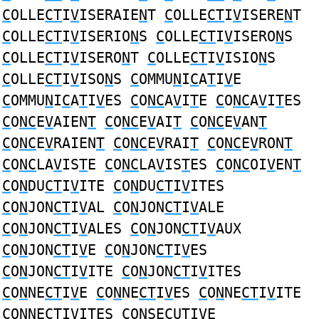
C
OLLE
CT
I
V
ISERAIE
N
T
C
OLLE
CT
I
V
ISERE
N
T
C
OLLE
CT
I
V
ISERIO
N
S
C
OLLE
CT
I
V
ISERO
N
S
C
OLLE
CT
I
V
ISERO
N
T
C
OLLE
CT
I
V
ISIO
N
S
C
OLLE
CT
I
V
ISO
N
S
C
OMMU
N
I
C
A
T
I
V
E
C
OMMU
N
I
C
A
T
I
V
ES
C
O
NC
A
V
I
T
E
C
O
NC
A
V
I
T
ES
C
O
NC
E
V
AIEN
T
C
O
NC
E
V
AI
T
C
O
NC
E
V
AN
T
C
O
NC
E
V
RAIEN
T
C
O
NC
E
V
RAI
T
C
O
NC
E
V
RON
T
C
O
NC
LA
V
IS
T
E
C
O
NC
LA
V
IS
T
ES
C
O
NC
OI
V
EN
T
C
O
N
DU
CT
I
V
ITE
C
O
N
DU
CT
I
V
ITES
C
O
N
JON
CT
I
V
AL
C
O
N
JON
CT
I
V
ALE
C
O
N
JON
CT
I
V
ALES
C
O
N
JON
CT
I
V
AUX
C
O
N
JON
CT
I
V
E
C
O
N
JON
CT
I
V
ES
C
O
N
JON
CT
I
V
ITE
C
O
N
JON
CT
I
V
ITES
C
O
N
NE
CT
I
V
E
C
O
N
NE
CT
I
V
ES
C
O
N
NE
CT
I
V
ITE
C
O
N
NE
CT
I
V
ITES
C
O
N
SE
C
U
T
I
V
E