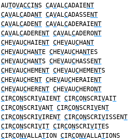
AU
T
O
V
A
CC
I
N
S
C
A
V
AL
C
ADAIE
NT
C
A
V
AL
C
ADA
NT
C
A
V
AL
C
ADASSE
NT
C
A
V
AL
C
ADE
NT
C
A
V
AL
C
ADERAIE
NT
C
A
V
AL
C
ADERE
NT
C
A
V
AL
C
ADERO
NT
C
HE
V
AU
C
HAIE
NT
C
HE
V
AU
C
HA
NT
C
HE
V
AU
C
HA
NT
E
C
HE
V
AU
C
HA
NT
ES
C
HE
V
AU
C
HA
NT
S
C
HE
V
AU
C
HASSE
NT
C
HE
V
AU
C
HEME
NT
C
HE
V
AU
C
HEME
NT
S
C
HE
V
AU
C
HE
NT
C
HE
V
AU
C
HERAIE
NT
C
HE
V
AU
C
HERE
NT
C
HE
V
AU
C
HERO
NT
C
IR
C
O
N
SCRI
V
AIEN
T
C
IR
C
O
N
SCRI
V
AI
T
C
IR
C
O
N
SCRI
V
AN
T
C
IR
C
O
N
SCRI
V
EN
T
C
IR
C
O
N
SCRI
V
IREN
T
C
IR
C
O
N
SCRI
V
ISSEN
T
C
IR
C
O
N
SCRI
V
I
T
C
IR
C
O
N
SCRI
V
I
T
ES
C
IR
C
O
NV
ALLA
T
ION
C
IR
C
O
NV
ALLA
T
IONS