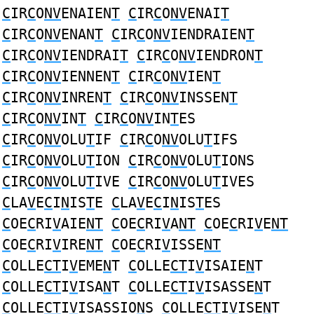
C
IR
C
O
NV
ENAIEN
T
C
IR
C
O
NV
ENAI
T
C
IR
C
O
NV
ENAN
T
C
IR
C
O
NV
IENDRAIEN
T
C
IR
C
O
NV
IENDRAI
T
C
IR
C
O
NV
IENDRON
T
C
IR
C
O
NV
IENNEN
T
C
IR
C
O
NV
IEN
T
C
IR
C
O
NV
INREN
T
C
IR
C
O
NV
INSSEN
T
C
IR
C
O
NV
IN
T
C
IR
C
O
NV
IN
T
ES
C
IR
C
O
NV
OLU
T
IF
C
IR
C
O
NV
OLU
T
IFS
C
IR
C
O
NV
OLU
T
ION
C
IR
C
O
NV
OLU
T
IONS
C
IR
C
O
NV
OLU
T
IVE
C
IR
C
O
NV
OLU
T
IVES
C
LA
V
E
C
I
N
IS
T
E
C
LA
V
E
C
I
N
IS
T
ES
C
OE
C
RI
V
AIE
NT
C
OE
C
RI
V
A
NT
C
OE
C
RI
V
E
NT
C
OE
C
RI
V
IRE
NT
C
OE
C
RI
V
ISSE
NT
C
OLLE
CT
I
V
EME
N
T
C
OLLE
CT
I
V
ISAIE
N
T
C
OLLE
CT
I
V
ISA
N
T
C
OLLE
CT
I
V
ISASSE
N
T
C
OLLE
CT
I
V
ISASSIO
N
S
C
OLLE
CT
I
V
ISE
N
T