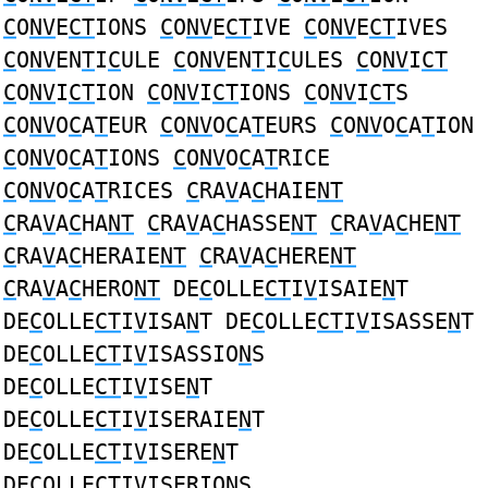
C
O
NV
E
CT
IONS
C
O
NV
E
CT
IVE
C
O
NV
E
CT
IVES
C
O
NV
EN
T
I
C
ULE
C
O
NV
EN
T
I
C
ULES
C
O
NV
I
CT
C
O
NV
I
CT
ION
C
O
NV
I
CT
IONS
C
O
NV
I
CT
S
C
O
NV
O
C
A
T
EUR
C
O
NV
O
C
A
T
EURS
C
O
NV
O
C
A
T
ION
C
O
NV
O
C
A
T
IONS
C
O
NV
O
C
A
T
RICE
C
O
NV
O
C
A
T
RICES
C
RA
V
A
C
HAIE
NT
C
RA
V
A
C
HA
NT
C
RA
V
A
C
HASSE
NT
C
RA
V
A
C
HE
NT
C
RA
V
A
C
HERAIE
NT
C
RA
V
A
C
HERE
NT
C
RA
V
A
C
HERO
NT
DE
C
OLLE
CT
I
V
ISAIE
N
T
DE
C
OLLE
CT
I
V
ISA
N
T DE
C
OLLE
CT
I
V
ISASSE
N
T
DE
C
OLLE
CT
I
V
ISASSIO
N
S
DE
C
OLLE
CT
I
V
ISE
N
T
DE
C
OLLE
CT
I
V
ISERAIE
N
T
DE
C
OLLE
CT
I
V
ISERE
N
T
DE
C
OLLE
CT
I
V
ISERIO
N
S