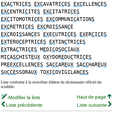
EX
A
C
TRI
C
E
S
EXC
AVATRI
C
E
S
EXC
ELLEN
C
E
S
EXC
ENTRI
C
ITE
S
EXC
ITATRI
C
E
S
EXC
ITOMOTRI
C
E
S
EXC
OMMUNI
C
ATION
S
EXC
RETRI
C
E
S
EXC
ROI
S
SAN
C
E
EXC
ROI
S
SAN
C
ES
EX
E
C
UTRI
C
E
S
EX
ER
C
I
C
E
S
EX
TERO
C
EPTRI
C
E
S
EX
TIN
C
TRI
C
E
S
EX
TRA
C
TRI
C
E
S
M
E
DI
C
O
S
O
C
IAU
X
MI
C
A
SC
HIST
E
U
X
O
X
YDOR
E
DU
C
TRI
C
E
S
PR
E
E
XC
ELLEN
C
E
S
S
A
CC
AR
E
U
X
S
A
CC
HAR
E
U
X
S
U
CCE
SSORAU
X
TO
X
I
C
OVIGILAN
CES
Liste conforme à la neuvième édition du dictionnaire officiel du
scrabble.
Haut de page
Modifier la liste
Liste précédente
Liste suivante