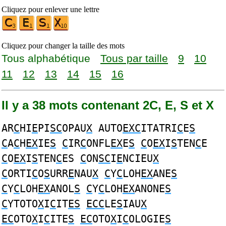
Cliquez pour enlever une lettre
Cliquez pour changer la taille des mots
Tous alphabétique
Tous par taille
9
10
11
12
13
14
15
16
Il y a 38 mots contenant 2C, E, S et X
AR
C
HI
E
PI
SC
OPAU
X
AUTO
EXC
ITATRI
C
E
S
C
A
C
H
EX
IE
S
C
IR
C
ONFL
EX
E
S
C
O
EX
I
S
TEN
C
E
C
O
EX
I
S
TEN
C
ES
C
ON
SC
I
E
NCIEU
X
C
ORTI
C
O
S
URR
E
NAU
X
C
Y
C
LOH
EX
ANE
S
C
Y
C
LOH
EX
ANOL
S
C
Y
C
LOH
EX
ANONE
S
C
YTOTO
X
I
C
IT
ES
ECC
LE
S
IAU
X
EC
OTO
X
I
C
ITE
S
EC
OTO
X
I
C
OLOGIE
S