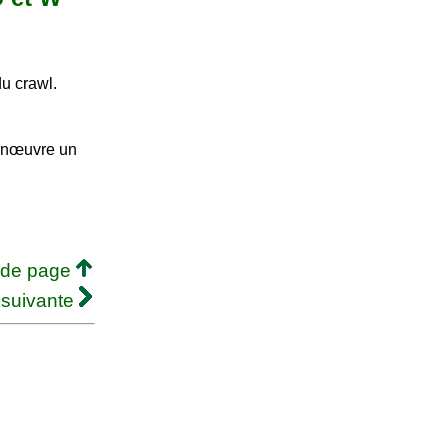
du crawl.
manœuvre un
 de page
 suivante