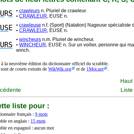
•
crawleurs
n. Pluriel de crawleur.
U
R
S
•
CRAWLEUR,
EUSE n.
•
crawleuse
n.f. (Sport) (Natation) Nageuse spécialiste 
US
E
•
CRAWLEUR,
EUSE n.
•
wincheurs
n.m. Pluriel de wincheur.
URS
•
WINCHEUR,
EUSE n. Sur un voilier, personne qui 
winch.
à la neuvième édition du dictionnaire officiel du scrabble.
 sont de courts extraits de
WikWik.org
et de
1Mot.net
.
Haut
écédente
Liste
tte liste pour :
ionnaire français :
9 mots
bble en anglais :
15 mots
bble en espagnol : aucun mot