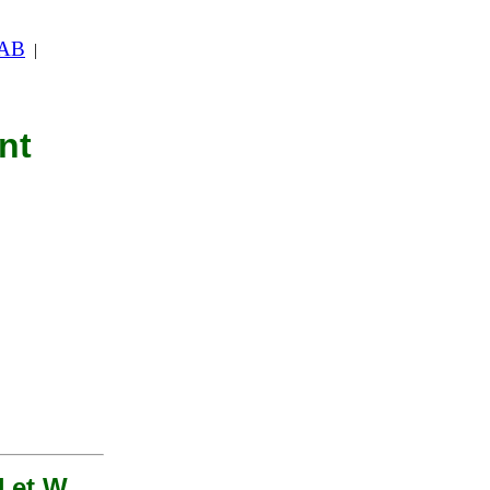
 AB
|
nt
U et W