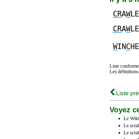
CR
A
W
LE
CR
A
W
LE
W
IN
C
HE
Liste conforme 
Les définitions
Liste pr
Voyez ce
Le Wikt
Le scra
Le scra