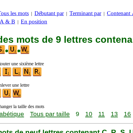
Tous les mots
Débutant par
Terminant par
Contenant
|
|
|
 A & B
En position
|
des mots de 9 lettres contena
•
•
outer une sixième lettre
lever une lettre
anger la taille des mots
abétique
Tous par taille
9
10
11
13
16
 mots de neuf lettres contenant C, R, S, 