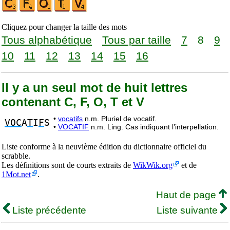
Cliquez pour changer la taille des mots
Tous alphabétique
Tous par taille
7
8
9
10
11
12
13
14
15
16
Il y a un seul mot de huit lettres
contenant C, F, O, T et V
•
vocatifs
n.m. Pluriel de vocatif.
VOC
A
T
I
F
S
•
VOCATIF
n.m. Ling. Cas indiquant l’interpellation.
Liste conforme à la neuvième édition du dictionnaire officiel du
scrabble.
Les définitions sont de courts extraits de
WikWik.org
et de
1Mot.net
.
Haut de page
Liste précédente
Liste suivante