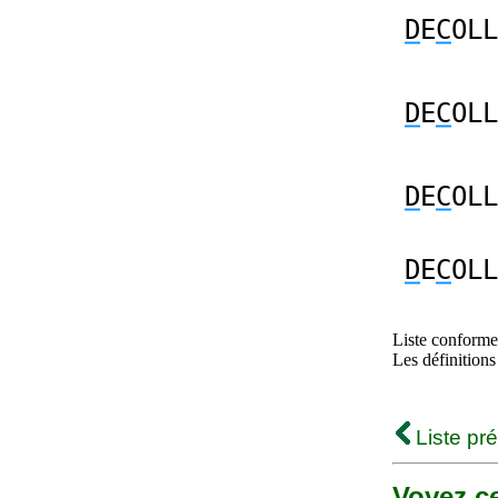
D
E
C
OLL
D
E
C
OLL
D
E
C
OLL
D
E
C
OLL
Liste conforme 
Les définitions
Liste pr
Voyez ce