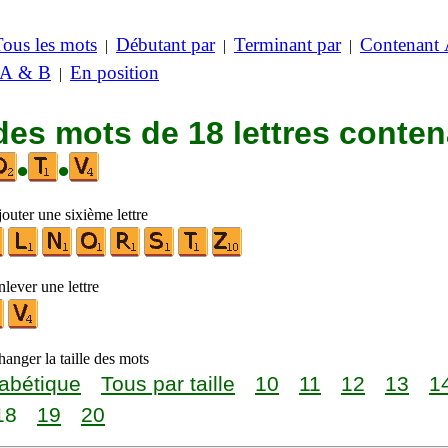
Tous les mots
Débutant par
Terminant par
Contenant
|
|
|
 A & B
En position
|
des mots de 18 lettres conte
•
•
outer une sixième lettre
lever une lettre
anger la taille des mots
abétique
Tous par taille
10
11
12
13
1
18
19
20