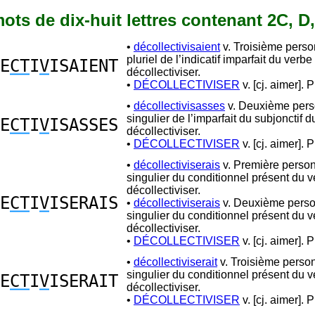
 mots de dix-huit lettres contenant 2C, D,
•
décollectivisaient
v. Troisième pers
pluriel de l’indicatif imparfait du verbe
E
CT
I
V
ISAIENT
décollectiviser.
•
DÉCOLLECTIVISER
v. [cj. aimer]. P
•
décollectivisasses
v. Deuxième per
singulier de l’imparfait du subjonctif 
E
CT
I
V
ISASSES
décollectiviser.
•
DÉCOLLECTIVISER
v. [cj. aimer]. P
•
décollectiviserais
v. Première perso
singulier du conditionnel présent du 
décollectiviser.
E
CT
I
V
ISERAIS
•
décollectiviserais
v. Deuxième pers
singulier du conditionnel présent du 
décollectiviser.
•
DÉCOLLECTIVISER
v. [cj. aimer]. P
•
décollectiviserait
v. Troisième perso
singulier du conditionnel présent du 
E
CT
I
V
ISERAIT
décollectiviser.
•
DÉCOLLECTIVISER
v. [cj. aimer]. P