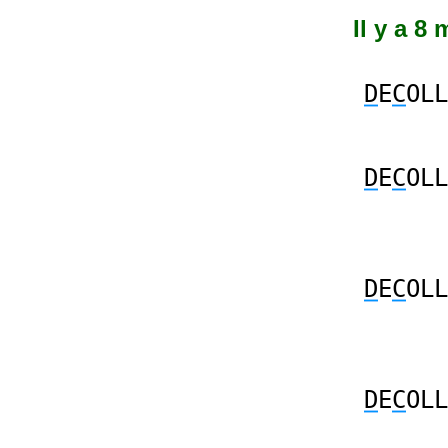
Il y a 8
D
E
C
OLL
D
E
C
OLL
D
E
C
OLL
D
E
C
OLL