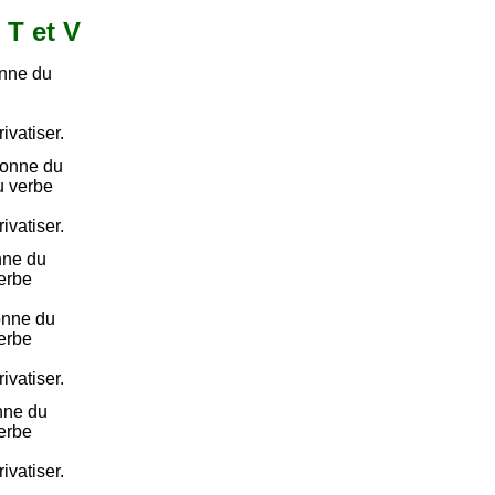
 T et V
onne du
rivatiser.
sonne du
du verbe
rivatiser.
nne du
verbe
onne du
verbe
rivatiser.
nne du
verbe
rivatiser.