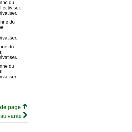
onne du
lectiviser.
rivatiser.
onne du
be
rivatiser.
onne du
r.
rivatiser.
onne du
r.
rivatiser.
 de page
 suivante