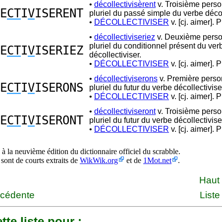
•
décollectivisèrent
v. Troisième pers
E
CT
I
V
ISERENT
pluriel du passé simple du verbe décol
•
DÉCOLLECTIVISER
v. [cj. aimer]. P
•
décollectiviseriez
v. Deuxième pers
pluriel du conditionnel présent du ver
E
CT
I
V
ISERIEZ
décollectiviser.
•
DÉCOLLECTIVISER
v. [cj. aimer]. P
•
décollectiviserons
v. Première pers
E
CT
I
V
ISERONS
pluriel du futur du verbe décollectivise
•
DÉCOLLECTIVISER
v. [cj. aimer]. P
•
décollectiviseront
v. Troisième pers
E
CT
I
V
ISERONT
pluriel du futur du verbe décollectivise
•
DÉCOLLECTIVISER
v. [cj. aimer]. P
à la neuvième édition du dictionnaire officiel du scrabble.
 sont de courts extraits de
WikWik.org
et de
1Mot.net
.
Haut
écédente
Liste
tte liste pour :