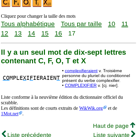
Cliquez pour changer la taille des mots
Tous alphabétique
Tous par taille
10
11
12
13
14
15
16
17
Il y a un seul mot de dix-sept lettres
contenant C, F, O, T et X
•
complexifieraient
v. Troisième
personne du pluriel du conditionnel
CO
MPLE
X
I
F
IERAIEN
T
présent du verbe complexifier.
•
COMPLEXIFIER
v. [cj. nier].
Liste conforme à la neuvième édition du dictionnaire officiel du
scrabble.
Les définitions sont de courts extraits de
WikWik.org
et de
1Mot.net
.
Haut de page
Liste précédente
Liste suivante