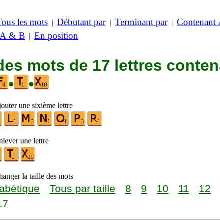
Tous les mots
Débutant par
Terminant par
Contenant
|
|
|
 A & B
En position
|
des mots de 17 lettres conte
•
•
outer une sixième lettre
lever une lettre
anger la taille des mots
abétique
Tous par taille
8
9
10
11
12
17