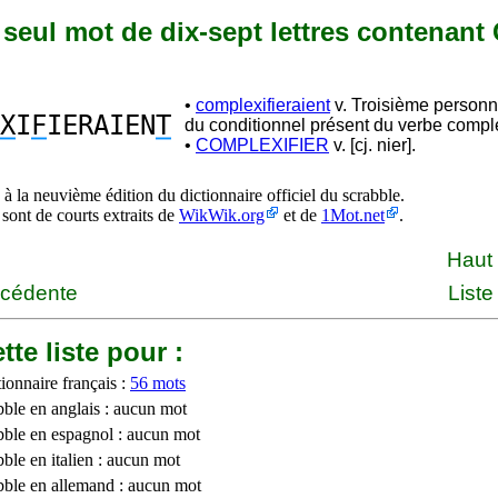
n seul mot de dix-sept lettres contenant C
•
complexifieraient
v. Troisième personne
X
I
F
IERAIEN
T
du conditionnel présent du verbe comple
•
COMPLEXIFIER
v. [cj. nier].
à la neuvième édition du dictionnaire officiel du scrabble.
 sont de courts extraits de
WikWik.org
et de
1Mot.net
.
Haut
écédente
Liste
tte liste pour :
ionnaire français :
56 mots
bble en anglais : aucun mot
bble en espagnol : aucun mot
ble en italien : aucun mot
bble en allemand : aucun mot