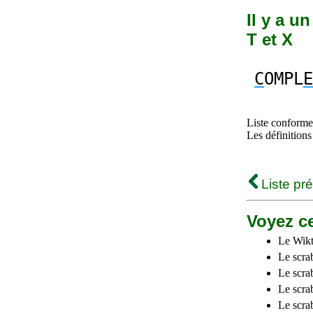
Il y a u
T et X
C
OMPL
E
Liste conforme 
Les définitions
Liste pr
Voyez ce
Le Wikt
Le scra
Le scra
Le scrab
Le scra