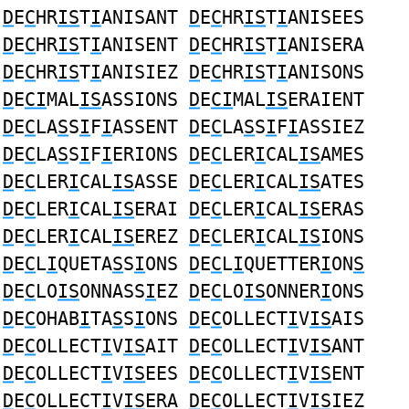
D
E
C
HR
IS
T
I
ANISANT
D
E
C
HR
IS
T
I
ANISEES
D
E
C
HR
IS
T
I
ANISENT
D
E
C
HR
IS
T
I
ANISERA
D
E
C
HR
IS
T
I
ANISIEZ
D
E
C
HR
IS
T
I
ANISONS
D
E
CI
MAL
IS
ASSIONS
D
E
CI
MAL
IS
ERAIENT
D
E
C
LA
S
S
I
F
I
ASSENT
D
E
C
LA
S
S
I
F
I
ASSIEZ
D
E
C
LA
S
S
I
F
I
ERIONS
D
E
C
LER
I
CAL
IS
AMES
D
E
C
LER
I
CAL
IS
ASSE
D
E
C
LER
I
CAL
IS
ATES
D
E
C
LER
I
CAL
IS
ERAI
D
E
C
LER
I
CAL
IS
ERAS
D
E
C
LER
I
CAL
IS
EREZ
D
E
C
LER
I
CAL
IS
IONS
D
E
C
L
I
QUETA
S
S
I
ONS
D
E
C
L
I
QUETTER
I
ON
S
D
E
C
LO
IS
ONNASS
I
EZ
D
E
C
LO
IS
ONNER
I
ONS
D
E
C
OHAB
I
TA
S
S
I
ONS
D
E
C
OLLECT
I
V
IS
AIS
D
E
C
OLLECT
I
V
IS
AIT
D
E
C
OLLECT
I
V
IS
ANT
D
E
C
OLLECT
I
V
IS
EES
D
E
C
OLLECT
I
V
IS
ENT
D
E
C
OLLECT
I
V
IS
ERA
D
E
C
OLLECT
I
V
IS
IEZ