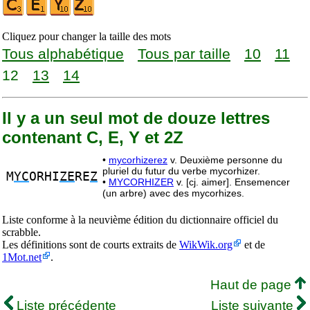
Cliquez pour changer la taille des mots
Tous alphabétique
Tous par taille
10
11
12
13
14
Il y a un seul mot de douze lettres
contenant C, E, Y et 2Z
•
mycorhizerez
v. Deuxième personne du
pluriel du futur du verbe mycorhizer.
M
YC
ORHI
ZE
RE
Z
•
MYCORHIZER
v. [cj. aimer]. Ensemencer
(un arbre) avec des mycorhizes.
Liste conforme à la neuvième édition du dictionnaire officiel du
scrabble.
Les définitions sont de courts extraits de
WikWik.org
et de
1Mot.net
.
Haut de page
Liste précédente
Liste suivante