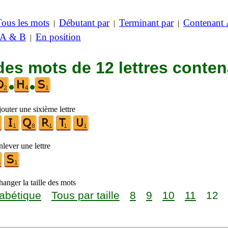
Tous les mots
Débutant par
Terminant par
Contenant
|
|
|
 A & B
En position
|
des mots de 12 lettres conte
•
•
outer une sixième lettre
lever une lettre
anger la taille des mots
abétique
Tous par taille
8
9
10
11
12