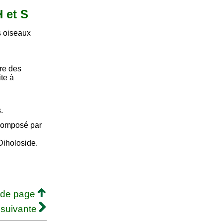
H et S
s oiseaux
dre des
ite à
.
 composé par
Diholoside.
 de page
 suivante