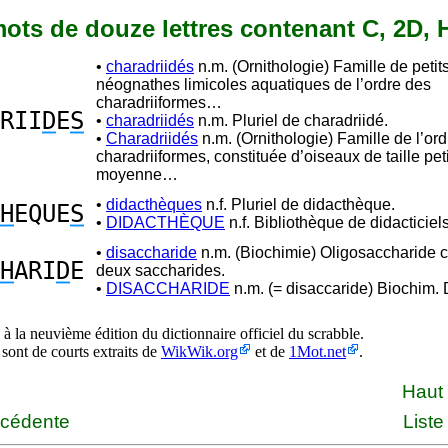
 mots de douze lettres contenant C, 2D, 
•
charadriidés
n.m. (Ornithologie) Famille de petit
néognathes limicoles aquatiques de l’ordre des
charadriiformes…
RII
D
E
S
•
charadriidés
n.m. Pluriel de charadriidé.
•
Charadriidés
n.m. (Ornithologie) Famille de l’or
charadriiformes, constituée d’oiseaux de taille pet
moyenne…
•
didacthèques
n.f. Pluriel de didacthèque.
H
EQUE
S
•
DIDACTHÈQUE
n.f. Bibliothèque de didacticiels
•
disaccharide
n.m. (Biochimie) Oligosaccharide
H
ARI
D
E
deux saccharides.
•
DISACCHARIDE
n.m. (= disaccaride) Biochim. 
à la neuvième édition du dictionnaire officiel du scrabble.
 sont de courts extraits de
WikWik.org
et de
1Mot.net
.
Haut
écédente
Liste