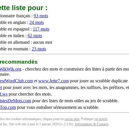
tte liste pour :
ionnaire français :
93 mots
bble en anglais :
24 mots
bble en espagnol :
117 mots
ble en italien :
62 mots
bble en allemand : aucun mot
bble en roumain :
23 mots
b recommandés
WikWik.org
- cherchez des mots et construisez des listes à partir des mo
naire.
stWordClub.com
et
www.Jette7.com
pour jouer au scrabble duplicate 
t
pour jouer avec les mots, les anagrammes, les suffixes, les préfixes, et
f.ws
pour chercher des mots.
stesDeMots.com
pour des listes de mots utiles au jeu de scrabble.
iTop.com
pour vous entraîner sérieusement au scrabble.
tilise des cookies informatiques, cliquez pour en
savoir plus
. Politique
vie privée
.
f Inc. Site web mis à jour le 1 janvier 2024 (v-2.2.0
z
).
Informations & Contacts
.