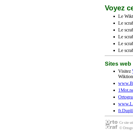
Voyez ce
Le Wikt
Le scra
Le scra
Le scrab
Le scra
Le scra
Sites we
Visitez
Wiktion
www.Be
1Mot.ne
Ortogra
www.Li
fr.Dupl
Ce site u
© Ortogra