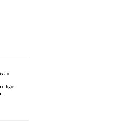
ts du
en ligne.
c.