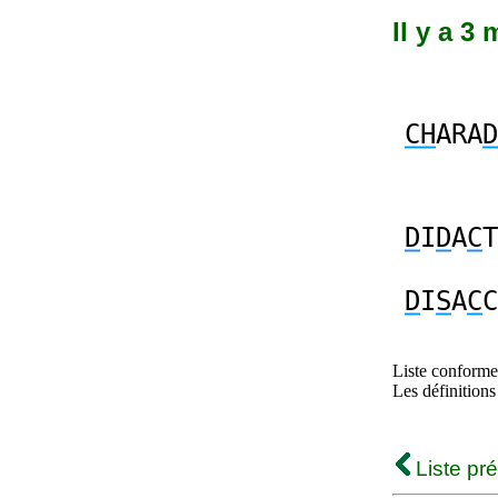
Il y a 3
CH
ARA
D
D
I
D
A
C
T
D
I
S
A
C
C
Liste conforme 
Les définitions
Liste pr