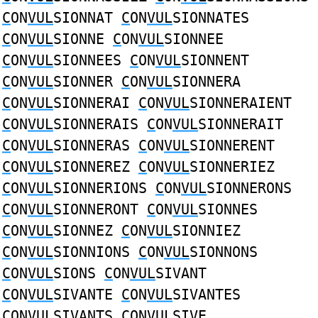
C
ON
VUL
SIONNAT
C
ON
VUL
SIONNATES
C
ON
VUL
SIONNE
C
ON
VUL
SIONNEE
C
ON
VUL
SIONNEES
C
ON
VUL
SIONNENT
C
ON
VUL
SIONNER
C
ON
VUL
SIONNERA
C
ON
VUL
SIONNERAI
C
ON
VUL
SIONNERAIENT
C
ON
VUL
SIONNERAIS
C
ON
VUL
SIONNERAIT
C
ON
VUL
SIONNERAS
C
ON
VUL
SIONNERENT
C
ON
VUL
SIONNEREZ
C
ON
VUL
SIONNERIEZ
C
ON
VUL
SIONNERIONS
C
ON
VUL
SIONNERONS
C
ON
VUL
SIONNERONT
C
ON
VUL
SIONNES
C
ON
VUL
SIONNEZ
C
ON
VUL
SIONNIEZ
C
ON
VUL
SIONNIONS
C
ON
VUL
SIONNONS
C
ON
VUL
SIONS
C
ON
VUL
SIVANT
C
ON
VUL
SIVANTE
C
ON
VUL
SIVANTES
C
ON
VUL
SIVANTS
C
ON
VUL
SIVE