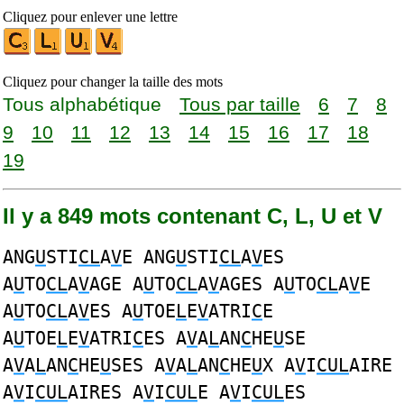
Cliquez pour enlever une lettre
Cliquez pour changer la taille des mots
Tous alphabétique
Tous par taille
6
7
8
9
10
11
12
13
14
15
16
17
18
19
Il y a 849 mots contenant C, L, U et V
ANG
U
STI
CL
A
V
E ANG
U
STI
CL
A
V
ES
A
U
TO
CL
A
V
AGE A
U
TO
CL
A
V
AGES A
U
TO
CL
A
V
E
A
U
TO
CL
A
V
ES A
U
TOE
L
E
V
ATRI
C
E
A
U
TOE
L
E
V
ATRI
C
ES A
V
A
L
AN
C
HE
U
SE
A
V
A
L
AN
C
HE
U
SES A
V
A
L
AN
C
HE
U
X A
V
I
CUL
AIRE
A
V
I
CUL
AIRES A
V
I
CUL
E A
V
I
CUL
ES