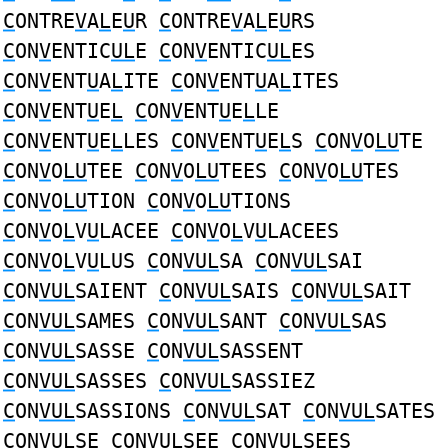
C
ONTRE
V
A
L
E
U
R
C
ONTRE
V
A
L
E
U
RS
C
ON
V
ENTIC
UL
E
C
ON
V
ENTIC
UL
ES
C
ON
V
ENT
U
A
L
ITE
C
ON
V
ENT
U
A
L
ITES
C
ON
V
ENT
U
E
L
C
ON
V
ENT
U
E
L
LE
C
ON
V
ENT
U
E
L
LES
C
ON
V
ENT
U
E
L
S
C
ON
V
O
LU
TE
C
ON
V
O
LU
TEE
C
ON
V
O
LU
TEES
C
ON
V
O
LU
TES
C
ON
V
O
LU
TION
C
ON
V
O
LU
TIONS
C
ON
V
O
L
V
U
LACEE
C
ON
V
O
L
V
U
LACEES
C
ON
V
O
L
V
U
LUS
C
ON
VUL
SA
C
ON
VUL
SAI
C
ON
VUL
SAIENT
C
ON
VUL
SAIS
C
ON
VUL
SAIT
C
ON
VUL
SAMES
C
ON
VUL
SANT
C
ON
VUL
SAS
C
ON
VUL
SASSE
C
ON
VUL
SASSENT
C
ON
VUL
SASSES
C
ON
VUL
SASSIEZ
C
ON
VUL
SASSIONS
C
ON
VUL
SAT
C
ON
VUL
SATES
C
ON
VUL
SE
C
ON
VUL
SEE
C
ON
VUL
SEES