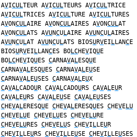
A
V
I
CUL
TEUR A
V
I
CUL
TEURS A
V
I
CUL
TRICE
A
V
I
CUL
TRICES A
V
I
CUL
TURE A
V
I
CUL
TURES
A
V
ON
CUL
AIRE A
V
ON
CUL
AIRES A
V
ON
CUL
AT
A
V
ON
CUL
ATS A
VU
N
C
U
L
AIRE A
VU
N
C
U
L
AIRES
A
VU
N
C
U
L
AT A
VU
N
C
U
L
ATS BIOS
U
R
V
EI
L
LAN
C
E
BIOS
U
R
V
EI
L
LAN
C
ES BO
LC
HE
V
IQ
U
E
BO
LC
HE
V
IQ
U
ES
C
ARNA
V
A
L
ESQ
U
E
C
ARNA
V
A
L
ESQ
U
ES
C
ARNA
V
A
L
E
U
SE
C
ARNA
V
A
L
E
U
SES
C
ARNA
V
A
L
E
U
X
C
A
V
A
L
CADO
U
R
C
A
V
A
L
CADO
U
RS
C
A
V
A
L
E
U
R
C
A
V
A
L
E
U
RS
C
A
V
A
L
E
U
SE
C
A
V
A
L
E
U
SES
C
HE
V
A
L
ERESQ
U
E
C
HE
V
A
L
ERESQ
U
ES
C
HE
V
E
LU
C
HE
V
E
LU
E
C
HE
V
E
LU
ES
C
HE
V
E
LU
RE
C
HE
V
E
LU
RES
C
HE
V
E
LU
S
C
HE
V
I
L
LE
U
R
C
HE
V
I
L
LE
U
RS
C
HE
V
I
L
LE
U
SE
C
HE
V
I
L
LE
U
SES