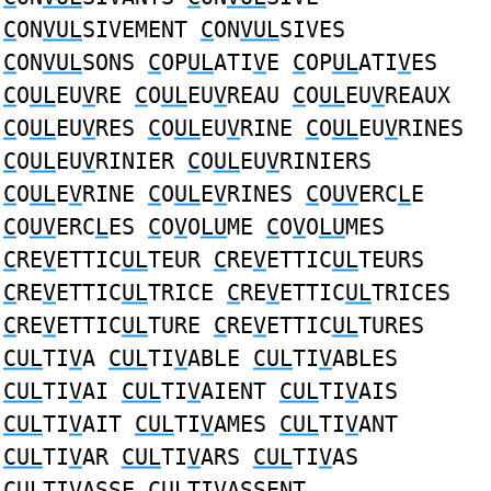
C
ON
VUL
SIVEMENT
C
ON
VUL
SIVES
C
ON
VUL
SONS
C
OP
UL
ATI
V
E
C
OP
UL
ATI
V
ES
C
O
UL
EU
V
RE
C
O
UL
EU
V
REAU
C
O
UL
EU
V
REAUX
C
O
UL
EU
V
RES
C
O
UL
EU
V
RINE
C
O
UL
EU
V
RINES
C
O
UL
EU
V
RINIER
C
O
UL
EU
V
RINIERS
C
O
UL
E
V
RINE
C
O
UL
E
V
RINES
C
O
UV
ERC
L
E
C
O
UV
ERC
L
ES
C
O
V
O
LU
ME
C
O
V
O
LU
MES
C
RE
V
ETTIC
UL
TEUR
C
RE
V
ETTIC
UL
TEURS
C
RE
V
ETTIC
UL
TRICE
C
RE
V
ETTIC
UL
TRICES
C
RE
V
ETTIC
UL
TURE
C
RE
V
ETTIC
UL
TURES
CUL
TI
V
A
CUL
TI
V
ABLE
CUL
TI
V
ABLES
CUL
TI
V
AI
CUL
TI
V
AIENT
CUL
TI
V
AIS
CUL
TI
V
AIT
CUL
TI
V
AMES
CUL
TI
V
ANT
CUL
TI
V
AR
CUL
TI
V
ARS
CUL
TI
V
AS
CUL
TI
V
ASSE
CUL
TI
V
ASSENT