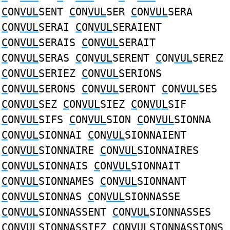
C
ON
VUL
SENT
C
ON
VUL
SER
C
ON
VUL
SERA
C
ON
VUL
SERAI
C
ON
VUL
SERAIENT
C
ON
VUL
SERAIS
C
ON
VUL
SERAIT
C
ON
VUL
SERAS
C
ON
VUL
SERENT
C
ON
VUL
SEREZ
C
ON
VUL
SERIEZ
C
ON
VUL
SERIONS
C
ON
VUL
SERONS
C
ON
VUL
SERONT
C
ON
VUL
SES
C
ON
VUL
SEZ
C
ON
VUL
SIEZ
C
ON
VUL
SIF
C
ON
VUL
SIFS
C
ON
VUL
SION
C
ON
VUL
SIONNA
C
ON
VUL
SIONNAI
C
ON
VUL
SIONNAIENT
C
ON
VUL
SIONNAIRE
C
ON
VUL
SIONNAIRES
C
ON
VUL
SIONNAIS
C
ON
VUL
SIONNAIT
C
ON
VUL
SIONNAMES
C
ON
VUL
SIONNANT
C
ON
VUL
SIONNAS
C
ON
VUL
SIONNASSE
C
ON
VUL
SIONNASSENT
C
ON
VUL
SIONNASSES
C
ON
VUL
SIONNASSIEZ
C
ON
VUL
SIONNASSIONS