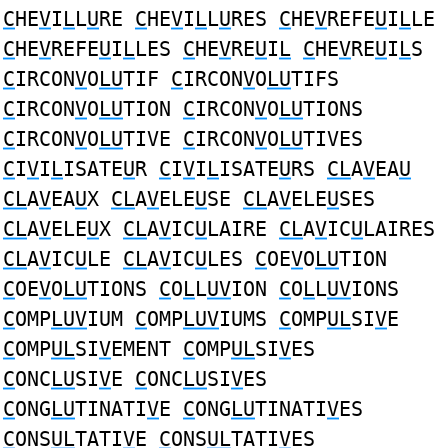
C
HE
V
I
L
L
U
RE
C
HE
V
I
L
L
U
RES
C
HE
V
REFE
U
I
L
LE
C
HE
V
REFE
U
I
L
LES
C
HE
V
RE
U
I
L
C
HE
V
RE
U
I
L
S
C
IRCON
V
O
LU
TIF
C
IRCON
V
O
LU
TIFS
C
IRCON
V
O
LU
TION
C
IRCON
V
O
LU
TIONS
C
IRCON
V
O
LU
TIVE
C
IRCON
V
O
LU
TIVES
C
I
V
I
L
ISATE
U
R
C
I
V
I
L
ISATE
U
RS
CL
A
V
EA
U
CL
A
V
EA
U
X
CL
A
V
ELE
U
SE
CL
A
V
ELE
U
SES
CL
A
V
ELE
U
X
CL
A
V
IC
U
LAIRE
CL
A
V
IC
U
LAIRES
CL
A
V
IC
U
LE
CL
A
V
IC
U
LES
C
OE
V
O
LU
TION
C
OE
V
O
LU
TIONS
C
O
L
L
UV
ION
C
O
L
L
UV
IONS
C
OMP
LUV
IUM
C
OMP
LUV
IUMS
C
OMP
UL
SI
V
E
C
OMP
UL
SI
V
EMENT
C
OMP
UL
SI
V
ES
C
ONC
LU
SI
V
E
C
ONC
LU
SI
V
ES
C
ONG
LU
TINATI
V
E
C
ONG
LU
TINATI
V
ES
C
ONS
UL
TATI
V
E
C
ONS
UL
TATI
V
ES