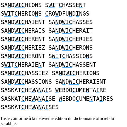
SA
N
D
WIC
HIONS S
WI
T
C
HASSE
N
T
S
WI
T
C
HERIO
N
S
C
RO
W
DFU
N
D
I
NGS
SA
N
D
WIC
HAIENT SA
N
D
WIC
HASSES
SA
N
D
WIC
HERAIS SA
N
D
WIC
HERAIT
SA
N
D
WIC
HERENT SA
N
D
WIC
HERIES
SA
N
D
WIC
HERIEZ SA
N
D
WIC
HERONS
SA
N
D
WIC
HERONT S
WI
T
C
HASSIO
N
S
S
WI
T
C
HERAIE
N
T SA
N
D
WIC
HASSENT
SA
N
D
WIC
HASSIEZ SA
N
D
WIC
HERIONS
SA
N
D
WIC
HASSIONS SA
N
D
WIC
HERAIENT
SASKAT
C
HE
W
A
N
A
I
S
W
EBDO
C
UME
N
TA
I
RE
SASKAT
C
HE
W
A
N
A
I
SE
W
EBDO
C
UME
N
TA
I
RES
SASKAT
C
HE
W
A
N
A
I
SES
Liste conforme à la neuvième édition du dictionnaire officiel du
scrabble.