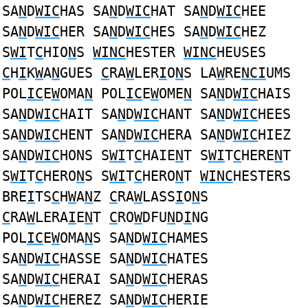
SA
N
D
WIC
HAS SA
N
D
WIC
HAT SA
N
D
WIC
HEE
SA
N
D
WIC
HER SA
N
D
WIC
HES SA
N
D
WIC
HEZ
S
WI
T
C
HIO
N
S
WINC
HESTER
WINC
HEUSES
C
H
I
K
W
A
N
GUES
C
RA
W
LER
I
O
N
S LA
W
RE
NCI
UMS
POL
IC
E
W
OMA
N
POL
IC
E
W
OME
N
SA
N
D
WIC
HAIS
SA
N
D
WIC
HAIT SA
N
D
WIC
HANT SA
N
D
WIC
HEES
SA
N
D
WIC
HENT SA
N
D
WIC
HERA SA
N
D
WIC
HIEZ
SA
N
D
WIC
HONS S
WI
T
C
HAIE
N
T S
WI
T
C
HERE
N
T
S
WI
T
C
HERO
N
S S
WI
T
C
HERO
N
T
WINC
HESTERS
BRE
I
TS
C
H
W
A
N
Z
C
RA
W
LASS
I
O
N
S
C
RA
W
LERA
I
E
N
T
C
RO
W
DFU
N
D
I
NG
POL
IC
E
W
OMA
N
S SA
N
D
WIC
HAMES
SA
N
D
WIC
HASSE SA
N
D
WIC
HATES
SA
N
D
WIC
HERAI SA
N
D
WIC
HERAS
SA
N
D
WIC
HEREZ SA
N
D
WIC
HERIE