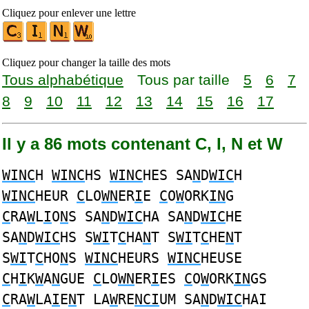
Cliquez pour enlever une lettre
Cliquez pour changer la taille des mots
Tous alphabétique
Tous par taille
5
6
7
8
9
10
11
12
13
14
15
16
17
Il y a 86 mots contenant C, I, N et W
WINC
H
WINC
HS
WINC
HES SA
N
D
WIC
H
WINC
HEUR
C
LO
WN
ER
I
E
C
O
W
ORK
IN
G
C
RA
W
L
I
O
N
S SA
N
D
WIC
HA SA
N
D
WIC
HE
SA
N
D
WIC
HS S
WI
T
C
HA
N
T S
WI
T
C
HE
N
T
S
WI
T
C
HO
N
S
WINC
HEURS
WINC
HEUSE
C
H
I
K
W
A
N
GUE
C
LO
WN
ER
I
ES
C
O
W
ORK
IN
GS
C
RA
W
LA
I
E
N
T LA
W
RE
NCI
UM SA
N
D
WIC
HAI