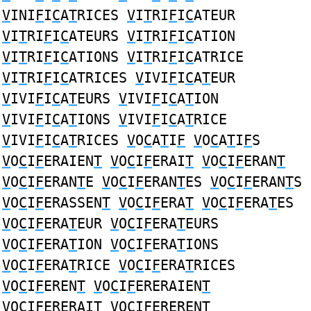
V
INI
F
I
C
A
T
RICES
V
I
T
RI
F
I
C
ATEUR
V
I
T
RI
F
I
C
ATEURS
V
I
T
RI
F
I
C
ATION
V
I
T
RI
F
I
C
ATIONS
V
I
T
RI
F
I
C
ATRICE
V
I
T
RI
F
I
C
ATRICES
V
IVI
F
I
C
A
T
EUR
V
IVI
F
I
C
A
T
EURS
V
IVI
F
I
C
A
T
ION
V
IVI
F
I
C
A
T
IONS
V
IVI
F
I
C
A
T
RICE
V
IVI
F
I
C
A
T
RICES
V
O
C
A
T
I
F
V
O
C
A
T
I
F
S
V
O
C
I
F
ERAIEN
T
V
O
C
I
F
ERAI
T
V
O
C
I
F
ERAN
T
V
O
C
I
F
ERAN
T
E
V
O
C
I
F
ERAN
T
ES
V
O
C
I
F
ERAN
T
S
V
O
C
I
F
ERASSEN
T
V
O
C
I
F
ERA
T
V
O
C
I
F
ERA
T
ES
V
O
C
I
F
ERA
T
EUR
V
O
C
I
F
ERA
T
EURS
V
O
C
I
F
ERA
T
ION
V
O
C
I
F
ERA
T
IONS
V
O
C
I
F
ERA
T
RICE
V
O
C
I
F
ERA
T
RICES
V
O
C
I
F
EREN
T
V
O
C
I
F
ERERAIEN
T
V
O
C
I
F
ERERAI
T
V
O
C
I
F
EREREN
T