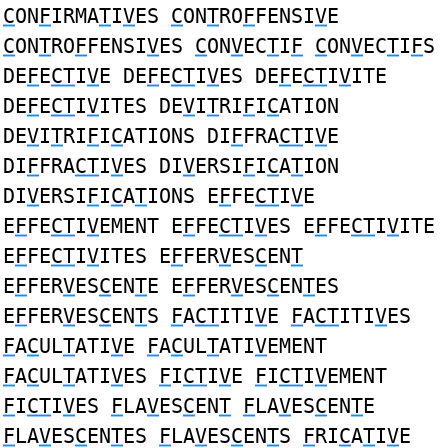
C
ON
F
IRMA
T
I
V
ES
C
ON
T
RO
F
FENSI
V
E
C
ON
T
RO
F
FENSI
V
ES
C
ON
V
EC
T
I
F
C
ON
V
EC
T
I
F
S
DE
F
E
CT
I
V
E DE
F
E
CT
I
V
ES DE
F
E
CT
I
V
ITE
DE
F
E
CT
I
V
ITES DE
V
I
T
RI
F
I
C
ATION
DE
V
I
T
RI
F
I
C
ATIONS DI
F
FRA
CT
I
V
E
DI
F
FRA
CT
I
V
ES DI
V
ERSI
F
I
C
A
T
ION
DI
V
ERSI
F
I
C
A
T
IONS E
F
FE
CT
I
V
E
E
F
FE
CT
I
V
EMENT E
F
FE
CT
I
V
ES E
F
FE
CT
I
V
ITE
E
F
FE
CT
I
V
ITES E
F
FER
V
ES
C
EN
T
E
F
FER
V
ES
C
EN
T
E E
F
FER
V
ES
C
EN
T
ES
E
F
FER
V
ES
C
EN
T
S
F
A
CT
ITI
V
E
F
A
CT
ITI
V
ES
F
A
C
UL
T
ATI
V
E
F
A
C
UL
T
ATI
V
EMENT
F
A
C
UL
T
ATI
V
ES
F
I
CT
I
V
E
F
I
CT
I
V
EMENT
F
I
CT
I
V
ES
F
LA
V
ES
C
EN
T
F
LA
V
ES
C
EN
T
E
F
LA
V
ES
C
EN
T
ES
F
LA
V
ES
C
EN
T
S
F
RI
C
A
T
I
V
E