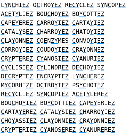
L
Y
N
C
HI
EZ
O
C
TRO
YEZ
R
ECY
CLE
Z
S
Y
N
C
OP
EZ
A
CE
T
Y
LIE
Z
BOU
C
HO
YEZ
BO
YC
OTT
EZ
C
AP
EY
ERE
Z
C
ARRO
Y
I
EZ
C
ARTA
Y
I
EZ
C
ATAL
Y
S
EZ
C
HARRO
YEZ
C
HATO
Y
I
EZ
C
LA
Y
ONN
EZ
C
O
E
N
ZY
MES
C
ONVO
Y
I
EZ
C
ORRO
Y
I
EZ
C
OUDO
Y
I
EZ
C
RA
Y
ONN
EZ
C
R
Y
PT
E
RE
Z
CY
ANOSI
EZ
CY
ANURI
EZ
CY
CLISI
EZ
CY
LINDR
EZ
D
EC
HO
Y
IE
Z
D
EC
R
Y
PTE
Z
E
N
C
R
Y
PTE
Z
L
Y
N
C
H
E
RE
Z
M
YC
ORHI
ZE
O
C
TRO
Y
I
EZ
PS
YC
HOT
EZ
R
ECY
CLIE
Z
S
Y
N
C
OPI
EZ
A
CE
T
Y
LERE
Z
BOU
C
HO
Y
I
EZ
BO
YC
OTTI
EZ
C
AP
EY
ERIE
Z
C
ARTA
YE
RE
Z
C
ATAL
Y
SI
EZ
C
HARRO
Y
I
EZ
C
HO
Y
ASSI
EZ
C
LA
Y
ONNI
EZ
C
RA
Y
ONNI
EZ
C
R
Y
PT
E
RIE
Z
CY
ANOS
E
RE
Z
CY
ANUR
E
RE
Z