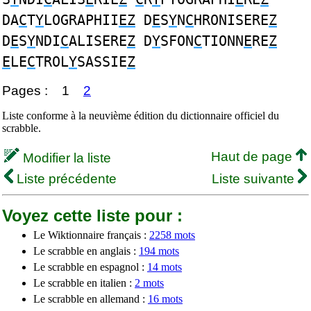
DA
C
T
Y
LOGRAPHII
EZ
D
E
S
Y
N
C
HRONISERE
Z
D
E
S
Y
NDI
C
ALISERE
Z
D
Y
SFON
C
TIONN
E
RE
Z
E
LE
C
TROL
Y
SASSIE
Z
Pages :
1
2
Liste conforme à la neuvième édition du dictionnaire officiel du
scrabble.
Haut de page
Modifier la liste
Liste précédente
Liste suivante
Voyez cette liste pour :
Le Wiktionnaire français :
2258 mots
Le scrabble en anglais :
194 mots
Le scrabble en espagnol :
14 mots
Le scrabble en italien :
2 mots
Le scrabble en allemand :
16 mots