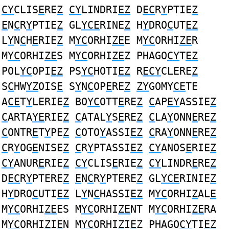
CY
CLIS
E
RE
Z
CY
LINDRI
EZ
D
EC
R
Y
PTIE
Z
E
N
C
R
Y
PTIE
Z
GL
YCE
RINE
Z
H
Y
DRO
C
UT
EZ
L
Y
N
C
H
E
RIE
Z
M
YC
ORHI
ZE
E M
YC
ORHI
ZE
R
M
YC
ORHI
ZE
S M
YC
ORHI
ZE
Z PHAGO
CY
T
EZ
POL
YC
OPI
EZ
PS
YC
HOTI
EZ
R
ECY
CLERE
Z
S
C
HW
YZ
OIS
E
S
Y
N
C
OP
E
RE
Z
ZY
GOMY
CE
TE
A
CE
T
Y
LERIE
Z
BO
YC
OTT
E
RE
Z
C
AP
EY
ASSIE
Z
C
ARTA
YE
RIE
Z
C
ATAL
Y
S
E
RE
Z
C
LA
Y
ONN
E
RE
Z
C
ONTR
E
T
Y
PE
Z
C
OTO
Y
ASSI
EZ
C
RA
Y
ONN
E
RE
Z
C
R
Y
OG
E
NISE
Z
C
R
Y
PTASSI
EZ
CY
ANOS
E
RIE
Z
CY
ANUR
E
RIE
Z
CY
CLIS
E
RIE
Z
CY
LINDR
E
RE
Z
D
EC
R
Y
PTERE
Z
E
N
C
R
Y
PTERE
Z
GL
YCE
RINIE
Z
H
Y
DRO
C
UTI
EZ
L
Y
N
C
HASSI
EZ
M
YC
ORHI
Z
AL
E
M
YC
ORHI
ZE
ES M
YC
ORHI
ZE
NT M
YC
ORHI
ZE
RA
M
YC
ORHI
Z
I
E
N M
YC
ORHI
Z
I
E
Z PHAGO
CY
TI
EZ