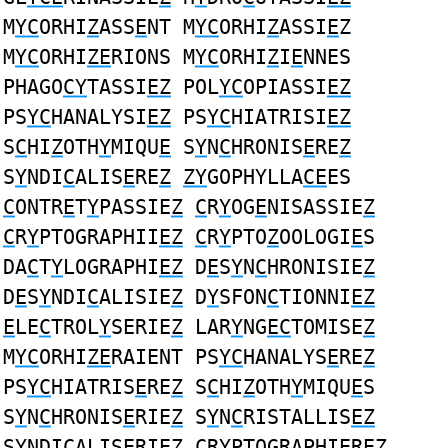
M
YC
ORHI
Z
ASS
E
NT M
YC
ORHI
Z
ASSI
E
Z
M
YC
ORHI
ZE
RIONS M
YC
ORHI
Z
I
E
NNES
PHAGO
CY
TASSI
EZ
POL
YC
OPIASSI
EZ
PS
YC
HANALYSI
EZ
PS
YC
HIATRISI
EZ
S
C
HI
Z
OTH
Y
MIQU
E
S
Y
N
C
HRONIS
E
RE
Z
S
Y
NDI
C
ALIS
E
RE
Z
ZY
GOPHYLLA
CE
ES
C
ONTR
E
T
Y
PASSIE
Z
C
R
Y
OG
E
NISASSIE
Z
C
R
Y
PTOGRAPHII
EZ
C
R
Y
PTO
Z
OOLOGI
E
S
DA
C
T
Y
LOGRAPHI
EZ
D
E
S
Y
N
C
HRONISIE
Z
D
E
S
Y
NDI
C
ALISIE
Z
D
Y
SFON
C
TIONNI
EZ
E
LE
C
TROL
Y
SERIE
Z
LAR
Y
NG
EC
TOMISE
Z
M
YC
ORHI
ZE
RAIENT PS
YC
HANALYS
E
RE
Z
PS
YC
HIATRIS
E
RE
Z
S
C
HI
Z
OTH
Y
MIQU
E
S
S
Y
N
C
HRONIS
E
RIE
Z
S
Y
N
C
RISTALLIS
EZ
S
Y
NDI
C
ALIS
E
RIE
Z
C
R
Y
PTOGRAPHI
E
RE
Z