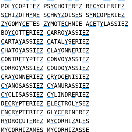
POL
YC
OPII
EZ
PS
YC
HOT
E
RE
Z
R
ECY
CLERIE
Z
S
C
HI
Z
OTH
Y
M
E
S
C
HW
YZ
OIS
E
S S
Y
N
C
OP
E
RIE
Z
ZY
GOMY
CE
TES
ZY
MOT
EC
HNIE A
CE
T
Y
LASSIE
Z
BO
YC
OTT
E
RIE
Z
C
ARRO
Y
ASSI
EZ
C
ARTA
Y
ASSI
EZ
C
ATAL
Y
S
E
RIE
Z
C
HATO
Y
ASSI
EZ
C
LA
Y
ONN
E
RIE
Z
C
ONTR
E
T
Y
PIE
Z
C
ONVO
Y
ASSI
EZ
C
ORRO
Y
ASSI
EZ
C
OUDO
Y
ASSI
EZ
C
RA
Y
ONN
E
RIE
Z
C
R
Y
OG
E
NISIE
Z
CY
ANOSASSI
EZ
CY
ANURASSI
EZ
CY
CLISASSI
EZ
CY
LINDR
E
RIE
Z
D
EC
R
Y
PTERIE
Z
E
LE
C
TROL
Y
SE
Z
E
N
C
R
Y
PTERIE
Z
GL
YCE
RINERE
Z
H
Y
DRO
C
UT
E
RE
Z
M
YC
ORHI
Z
AL
E
S
M
YC
ORHI
Z
AM
E
S M
YC
ORHI
Z
ASS
E