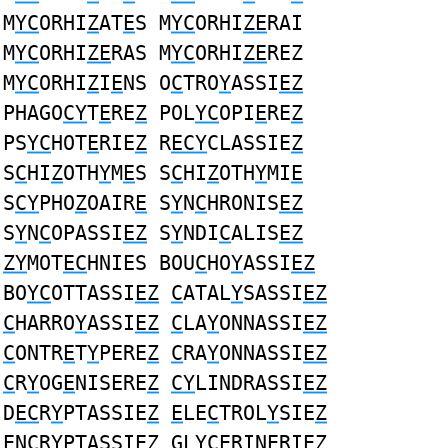
M
YC
ORHI
Z
AT
E
S M
YC
ORHI
ZE
RAI
M
YC
ORHI
ZE
RAS M
YC
ORHI
ZE
REZ
M
YC
ORHI
Z
I
E
NS O
C
TRO
Y
ASSI
EZ
PHAGO
CY
T
E
RE
Z
POL
YC
OPI
E
RE
Z
PS
YC
HOT
E
RIE
Z
R
ECY
CLASSIE
Z
S
C
HI
Z
OTH
Y
M
E
S S
C
HI
Z
OTH
Y
MI
E
S
CY
PHO
Z
OAIR
E
S
Y
N
C
HRONIS
EZ
S
Y
N
C
OPASSI
EZ
S
Y
NDI
C
ALIS
EZ
ZY
MOT
EC
HNIES BOU
C
HO
Y
ASSI
EZ
BO
YC
OTTASSI
EZ
C
ATAL
Y
SASSI
EZ
C
HARRO
Y
ASSI
EZ
C
LA
Y
ONNASSI
EZ
C
ONTR
E
T
Y
PERE
Z
C
RA
Y
ONNASSI
EZ
C
R
Y
OG
E
NISERE
Z
CY
LINDRASSI
EZ
D
EC
R
Y
PTASSIE
Z
E
LE
C
TROL
Y
SIE
Z
E
N
C
R
Y
PTASSIE
Z
GL
YCE
RINERIE
Z