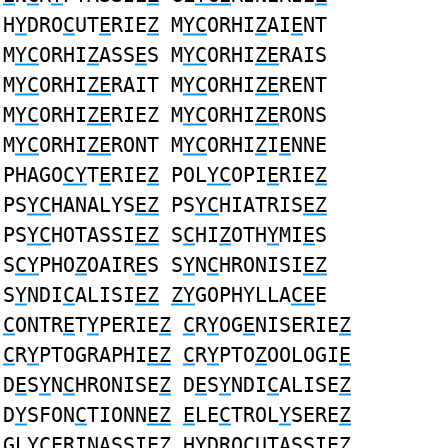
H
Y
DRO
C
UT
E
RIE
Z
M
YC
ORHI
Z
AI
E
NT
M
YC
ORHI
Z
ASS
E
S M
YC
ORHI
ZE
RAIS
M
YC
ORHI
ZE
RAIT M
YC
ORHI
ZE
RENT
M
YC
ORHI
ZE
RIEZ M
YC
ORHI
ZE
RONS
M
YC
ORHI
ZE
RONT M
YC
ORHI
Z
I
E
NNE
PHAGO
CY
T
E
RIE
Z
POL
YC
OPI
E
RIE
Z
PS
YC
HANALYS
EZ
PS
YC
HIATRIS
EZ
PS
YC
HOTASSI
EZ
S
C
HI
Z
OTH
Y
MI
E
S
S
CY
PHO
Z
OAIR
E
S S
Y
N
C
HRONISI
EZ
S
Y
NDI
C
ALISI
EZ
ZY
GOPHYLLA
CE
E
C
ONTR
E
T
Y
PERIE
Z
C
R
Y
OG
E
NISERIE
Z
C
R
Y
PTOGRAPHI
EZ
C
R
Y
PTO
Z
OOLOGI
E
D
E
S
Y
N
C
HRONISE
Z
D
E
S
Y
NDI
C
ALISE
Z
D
Y
SFON
C
TIONN
EZ
E
LE
C
TROL
Y
SERE
Z
GL
YCE
RINASSIE
Z
H
Y
DRO
C
UTASSI
EZ