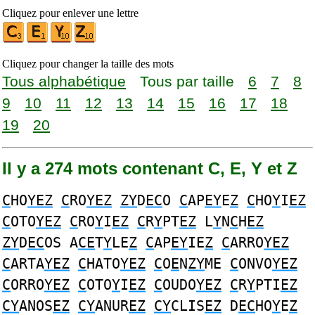
Cliquez pour enlever une lettre
Cliquez pour changer la taille des mots
Tous alphabétique
Tous par taille
6
7
8
9
10
11
12
13
14
15
16
17
18
19
20
Il y a 274 mots contenant C, E, Y et Z
C
HO
YEZ
C
RO
YEZ
ZY
D
EC
O
C
AP
EY
E
Z
C
HO
Y
I
EZ
C
OTO
YEZ
C
RO
Y
I
EZ
C
R
Y
PT
EZ
L
Y
N
C
H
EZ
ZY
D
EC
OS A
CE
T
Y
LE
Z
C
AP
EY
IE
Z
C
ARRO
YEZ
C
ARTA
YEZ
C
HATO
YEZ
C
O
E
N
ZY
ME
C
ONVO
YEZ
C
ORRO
YEZ
C
OTO
Y
I
EZ
C
OUDO
YEZ
C
R
Y
PTI
EZ
CY
ANOS
EZ
CY
ANUR
EZ
CY
CLIS
EZ
D
EC
HO
Y
E
Z