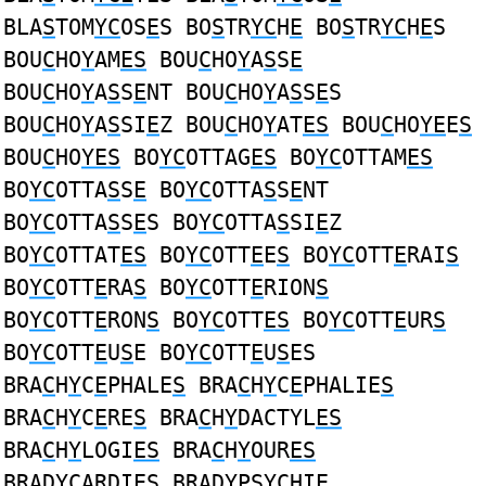
BLA
S
TOM
YC
OS
E
S BO
S
TR
YC
H
E
BO
S
TR
YC
H
E
S
BOU
C
HO
Y
AM
ES
BOU
C
HO
Y
A
S
S
E
BOU
C
HO
Y
A
S
S
E
NT BOU
C
HO
Y
A
S
S
E
S
BOU
C
HO
Y
A
S
SI
E
Z BOU
C
HO
Y
AT
ES
BOU
C
HO
YE
E
S
BOU
C
HO
YES
BO
YC
OTTAG
ES
BO
YC
OTTAM
ES
BO
YC
OTTA
S
S
E
BO
YC
OTTA
S
S
E
NT
BO
YC
OTTA
S
S
E
S BO
YC
OTTA
S
SI
E
Z
BO
YC
OTTAT
ES
BO
YC
OTT
E
E
S
BO
YC
OTT
E
RAI
S
BO
YC
OTT
E
RA
S
BO
YC
OTT
E
RION
S
BO
YC
OTT
E
RON
S
BO
YC
OTT
ES
BO
YC
OTT
E
UR
S
BO
YC
OTT
E
U
S
E BO
YC
OTT
E
U
S
ES
BRA
C
H
Y
C
E
PHALE
S
BRA
C
H
Y
C
E
PHALIE
S
BRA
C
H
Y
C
E
RE
S
BRA
C
H
Y
DACTYL
ES
BRA
C
H
Y
LOGI
ES
BRA
C
H
Y
OUR
ES
BRAD
YC
ARDI
ES
BRAD
Y
P
S
Y
C
HI
E