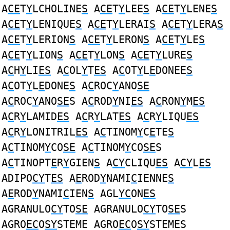
A
CE
T
Y
LCHOLINE
S
A
CE
T
Y
LEE
S
A
CE
T
Y
LENE
S
A
CE
T
Y
LENIQUE
S
A
CE
T
Y
LERAI
S
A
CE
T
Y
LERA
S
A
CE
T
Y
LERION
S
A
CE
T
Y
LERON
S
A
CE
T
Y
LE
S
A
CE
T
Y
LION
S
A
CE
T
Y
LON
S
A
CE
T
Y
LURE
S
A
C
H
Y
LI
ES
A
C
OL
Y
T
ES
A
C
OT
Y
L
E
DONEE
S
A
C
OT
Y
L
E
DONE
S
A
C
ROC
Y
ANO
SE
A
C
ROC
Y
ANO
SE
S A
C
ROD
Y
NI
ES
A
C
RON
Y
M
ES
A
C
R
Y
LAMID
ES
A
C
R
Y
LAT
ES
A
C
R
Y
LIQU
ES
A
C
R
Y
LONITRIL
ES
A
C
TINOM
Y
C
E
TE
S
A
C
TINOM
Y
CO
SE
A
C
TINOM
Y
CO
SE
S
A
C
TINOPT
E
R
Y
GIEN
S
A
CY
CLIQU
ES
A
CY
L
ES
ADIPO
CY
T
ES
A
E
ROD
Y
NAMI
C
IENNE
S
A
E
ROD
Y
NAMI
C
IEN
S
AGL
YC
ON
ES
AGRANULO
CY
TO
SE
AGRANULO
CY
TO
SE
S
AGRO
EC
O
SY
STEME AGRO
EC
O
SY
STEMES