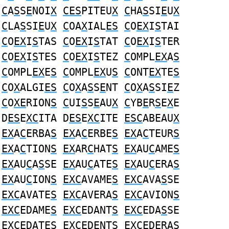
C
A
S
S
E
NOI
X
CES
PITEU
X
C
HA
S
SI
E
U
X
C
LA
S
SI
E
U
X
C
OA
X
IAL
ES
C
O
EX
I
S
TAI
C
O
EX
I
S
TAS
C
O
EX
I
S
TAT
C
O
EX
I
S
TER
C
O
EX
I
S
TES
C
O
EX
I
S
TEZ
C
OMPL
EX
A
S
C
OMPL
EX
E
S
C
OMPL
EX
U
S
C
ONT
EX
TE
S
C
O
X
ALGI
ES
C
O
X
A
S
S
E
NT
C
O
X
A
S
SI
E
Z
C
O
XE
RION
S
C
UI
S
S
E
AU
X
C
YB
E
R
S
E
X
E
D
ES
E
XC
ITA D
ES
E
XC
ITE
ESC
ABEAU
X
EX
A
C
ERBA
S
EX
A
C
ERBE
S
EX
A
C
TEUR
S
EX
A
C
TION
S
EX
AR
C
HAT
S
EX
AU
C
AME
S
EX
AU
C
A
S
SE
EX
AU
C
ATE
S
EX
AU
C
ERA
S
EX
AU
C
ION
S
EXC
AVAME
S
EXC
AVA
S
SE
EXC
AVATE
S
EXC
AVERA
S
EXC
AVION
S
EXC
EDAME
S
EXC
EDANT
S
EXC
EDA
S
SE
EXC
EDATE
S
EXC
EDENT
S
EXC
EDERA
S