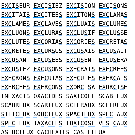
EXC
I
S
EUR
EXC
I
S
IEZ
EXC
I
S
ION
EXC
I
S
ONS
EXC
ITAI
S
EXC
ITEE
S
EXC
ITON
S
EXC
LAMA
S
EXC
LAME
S
EXC
LAVE
S
EXC
LUAI
S
EXC
LUME
S
EXC
LUON
S
EXC
LURA
S
EXC
LU
S
IF
EXC
LU
S
SE
EXC
LUTE
S
EXC
ORIA
S
EXC
ORIE
S
EXC
RETA
S
EXC
RETE
S
EXC
UR
S
US
EXC
U
S
AIS
EXC
U
S
AIT
EXC
U
S
ANT
EXC
U
S
EES
EXC
U
S
ENT
EXC
U
S
ERA
EXC
U
S
IEZ
EXC
U
S
ONS
EX
E
C
RAI
S
EX
E
C
REE
S
EX
E
C
RON
S
EX
E
C
UTA
S
EX
E
C
UTE
S
EX
ER
C
AI
S
EX
ER
C
EE
S
EX
ER
C
ON
S
EX
OR
C
I
S
A
EX
OR
C
I
S
E
IN
EX
A
C
T
S
O
X
A
C
ID
ES
S
A
X
I
C
OL
E
SC
ABI
E
U
X
SC
ABR
E
U
X
SC
ARI
E
U
X
SC
L
E
RAU
X
SC
L
E
REU
X
S
ILI
CE
U
X
S
OU
C
I
E
U
X
S
PA
C
I
E
U
X
S
P
EC
IAU
X
S
P
EC
IEU
X
TA
X
A
CE
E
S
TO
X
I
C
O
SE
V
ES
I
C
AU
X
A
S
TU
C
I
E
U
X
C
ACH
EX
IE
S
C
A
S
ILL
E
U
X