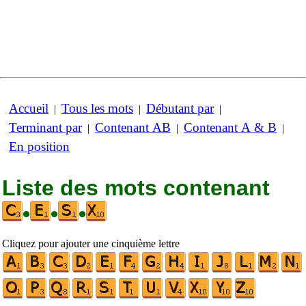
Accueil
Tous les mots
Débutant par
|
|
|
Terminant par
Contenant AB
Contenant A & B
|
|
|
En position
Liste des mots contenant
•
•
•
Cliquez pour ajouter une cinquième lettre