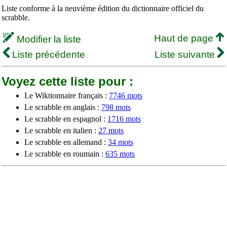
Liste conforme à la neuvième édition du dictionnaire officiel du
scrabble.
Haut de page
Modifier la liste
Liste précédente
Liste suivante
Voyez cette liste pour :
Le Wiktionnaire français :
7746 mots
Le scrabble en anglais :
798 mots
Le scrabble en espagnol :
1716 mots
Le scrabble en italien :
27 mots
Le scrabble en allemand :
34 mots
Le scrabble en roumain :
635 mots