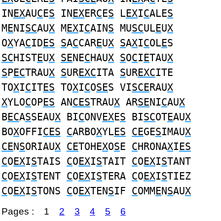
IN
EX
AU
C
E
S
IN
EX
ER
C
E
S
L
EX
I
C
ALE
S
M
E
NI
SC
AU
X
M
EX
I
C
AIN
S
MU
SC
UL
E
U
X
O
X
YA
C
ID
ES
S
A
C
CAR
E
U
X
S
A
X
I
C
OL
E
S
SC
HIST
E
U
X
SE
NE
C
HAU
X
S
O
C
I
E
TAU
X
S
P
EC
TRAU
X
S
UR
EXC
ITA
S
UR
EXC
ITE
TO
X
I
C
IT
ES
TO
X
I
C
O
SE
S VI
SCE
RAU
X
X
YLO
C
OP
ES
AN
CES
TRAU
X
AR
SE
NI
C
AU
X
B
EC
A
S
SEAU
X
BI
C
ONV
EX
E
S
BI
SC
OT
E
AU
X
BO
X
OFFI
CES
C
ARBO
X
YL
ES
CE
GE
S
IMAU
X
CE
N
S
ORIAU
X
CE
TOHE
X
O
S
E
C
HRONA
X
I
ES
C
O
EX
I
S
TAIS
C
O
EX
I
S
TAIT
C
O
EX
I
S
TANT
C
O
EX
I
S
TENT
C
O
EX
I
S
TERA
C
O
EX
I
S
TIEZ
C
O
EX
I
S
TONS
C
O
EX
TEN
S
IF
C
OMM
E
N
S
AU
X
Pages :
1
2
3
4
5
6