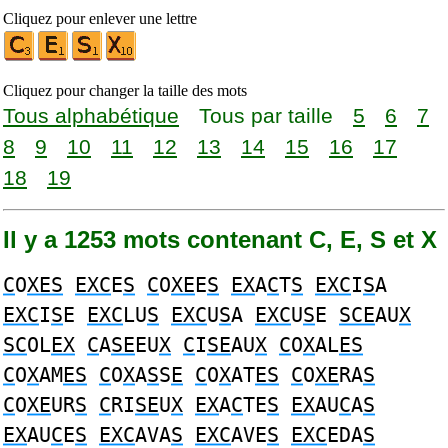
Cliquez pour enlever une lettre
Cliquez pour changer la taille des mots
Tous alphabétique
Tous par taille
5
6
7
8
9
10
11
12
13
14
15
16
17
18
19
Il y a 1253 mots contenant C, E, S et X
C
O
XES
EXC
E
S
C
O
XE
E
S
EX
A
C
T
S
EXC
I
S
A
EXC
I
S
E
EXC
LU
S
EXC
U
S
A
EXC
U
S
E
SCE
AU
X
SC
OL
EX
C
A
SE
EU
X
C
I
SE
AU
X
C
O
X
AL
ES
C
O
X
AM
ES
C
O
X
A
S
S
E
C
O
X
AT
ES
C
O
XE
RA
S
C
O
XE
UR
S
C
RI
SE
U
X
EX
A
C
TE
S
EX
AU
C
A
S
EX
AU
C
E
S
EXC
AVA
S
EXC
AVE
S
EXC
EDA
S