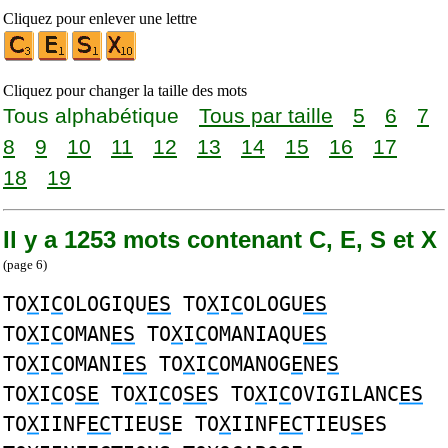
Cliquez pour enlever une lettre
Cliquez pour changer la taille des mots
Tous alphabétique
Tous par taille
5
6
7
8
9
10
11
12
13
14
15
16
17
18
19
Il y a 1253 mots contenant C, E, S et X
(page 6)
TO
X
I
C
OLOGIQU
ES
TO
X
I
C
OLOGU
ES
TO
X
I
C
OMAN
ES
TO
X
I
C
OMANIAQU
ES
TO
X
I
C
OMANI
ES
TO
X
I
C
OMANOG
E
NE
S
TO
X
I
C
O
SE
TO
X
I
C
O
SE
S TO
X
I
C
OVIGILANC
ES
TO
X
IINF
EC
TIEU
S
E TO
X
IINF
EC
TIEU
S
ES