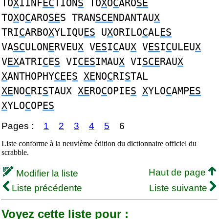
TO
X
IINF
EC
TION
S
TO
X
O
C
ARO
SE
TO
X
O
C
ARO
SE
S TRAN
SCE
NDANTAU
X
TRI
C
ARBO
X
YLIQU
ES
U
X
ORILO
C
AL
ES
VA
SC
ULON
E
RVEU
X
V
ES
I
C
AU
X
V
ES
I
C
ULEU
X
V
EX
ATRI
C
E
S
VI
CES
IMAU
X
VI
SCE
RAU
X
X
ANTHOPHY
CE
E
S
XE
NO
C
RI
S
TAL
XE
NO
C
RI
S
TAUX
XE
RO
C
OPIE
S
X
YLO
C
AMP
ES
X
YLO
C
OP
ES
Pages :
1
2
3
4
5
6
Liste conforme à la neuvième édition du dictionnaire officiel du
scrabble.
Haut de page
Modifier la liste
Liste précédente
Liste suivante
Voyez cette liste pour :