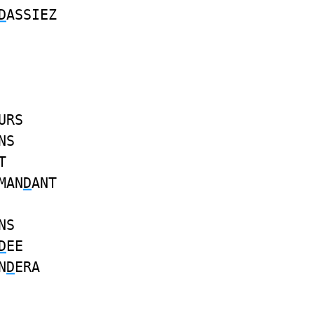
D
ASSIEZ
URS
NS
T
MAN
D
ANT
NS
D
EE
N
D
ERA