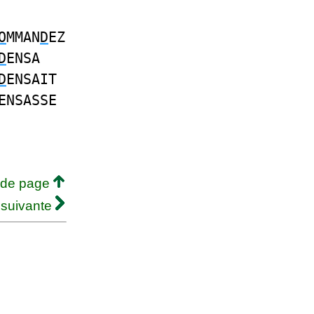
O
MMAN
D
EZ
D
ENSA
D
ENSAIT
ENSASSE
 de page
 suivante