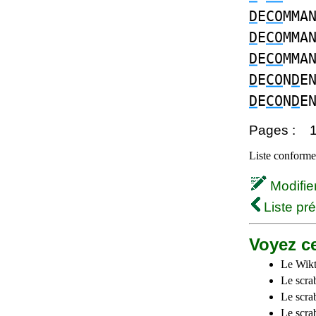
D
E
CO
MMA
D
E
CO
MMA
D
E
CO
MMA
D
E
CO
N
D
E
D
E
CO
N
D
E
Pages :
Liste conforme 
Modifier 
Liste pr
Voyez ce
Le Wikt
Le scra
Le scra
Le scrab