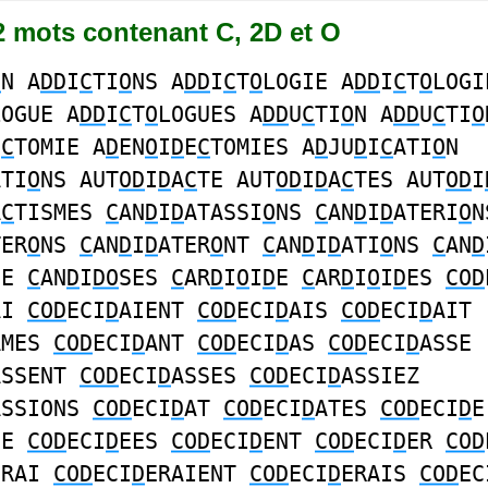
32 mots contenant C, 2D et O
O
N A
DD
I
C
TI
O
NS A
DD
I
C
T
O
LOGIE A
DD
I
C
T
O
LOGI
LOGUE A
DD
I
C
T
O
LOGUES A
DD
U
C
TI
O
N A
DD
U
C
TI
O
E
C
TOMIE A
D
EN
O
I
D
E
C
TOMIES A
D
JU
D
I
C
ATI
O
N
ATI
O
NS AUT
OD
I
D
A
C
TE AUT
OD
I
D
A
C
TES AUT
OD
I
A
C
TISMES
C
AN
D
I
D
ATASSI
O
NS
C
AN
D
I
D
ATERI
O
N
TER
O
NS
C
AN
D
I
D
ATER
O
NT
C
AN
D
I
D
ATI
O
NS
C
AN
D
SE
C
AN
D
I
DO
SES
C
AR
D
I
O
I
D
E
C
AR
D
I
O
I
D
ES
COD
AI
COD
ECI
D
AIENT
COD
ECI
D
AIS
COD
ECI
D
AIT
AMES
COD
ECI
D
ANT
COD
ECI
D
AS
COD
ECI
D
ASSE
ASSENT
COD
ECI
D
ASSES
COD
ECI
D
ASSIEZ
ASSIONS
COD
ECI
D
AT
COD
ECI
D
ATES
COD
ECI
D
E
EE
COD
ECI
D
EES
COD
ECI
D
ENT
COD
ECI
D
ER
COD
ERAI
COD
ECI
D
ERAIENT
COD
ECI
D
ERAIS
COD
EC