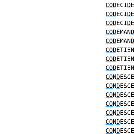
COD
ECI
D
COD
ECI
D
COD
ECI
D
COD
EMAN
COD
EMAN
COD
ETIE
COD
ETIE
COD
ETIE
CO
N
D
ESC
CO
N
D
ESC
CO
N
D
ESC
CO
N
D
ESC
CO
N
D
ESC
CO
N
D
ESC
CO
N
D
ESC