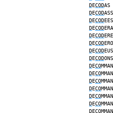
D
E
COD
A
D
E
COD
AS
D
E
COD
EE
D
E
COD
ER
D
E
COD
ER
D
E
COD
ER
D
E
COD
EU
D
E
COD
ON
D
E
CO
MMA
D
E
CO
MMA
D
E
CO
MMA
D
E
CO
MMA
D
E
CO
MMA
D
E
CO
MMA
D
E
CO
MMA