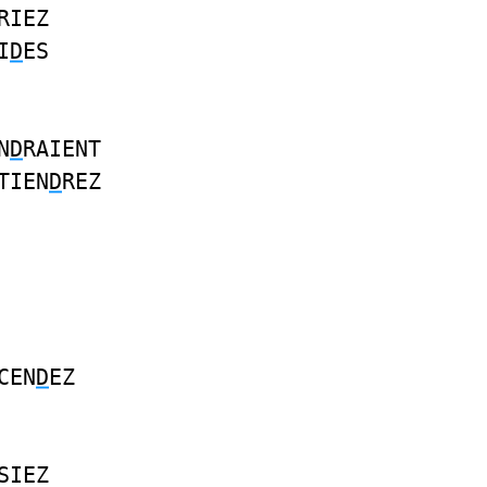
RIEZ
I
D
ES
N
D
RAIENT
TIEN
D
REZ
CEN
D
EZ
SIEZ