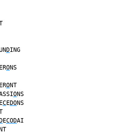
T
UN
D
ING
ER
O
NS
ER
O
NT
ASSI
O
NS
E
C
E
DO
NS
T
D
E
COD
AI
NT