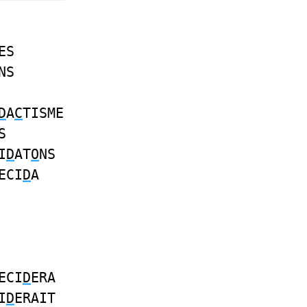
ES
NS
D
A
C
TISME
S
I
D
AT
O
NS
ECI
D
A
ECI
D
ERA
I
D
ERAIT