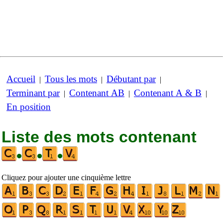
Accueil
Tous les mots
Débutant par
|
|
|
Terminant par
Contenant AB
Contenant A & B
|
|
|
En position
Liste des mots contenant
•
•
•
Cliquez pour ajouter une cinquième lettre