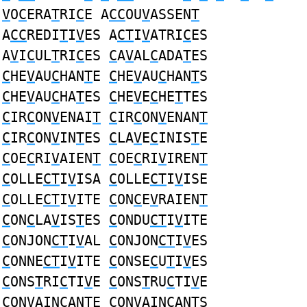
V
O
C
ERA
T
RI
C
E A
CC
OU
V
ASSEN
T
A
CC
REDI
T
I
V
ES A
CT
I
V
ATRI
C
ES
A
V
I
C
UL
T
RI
C
ES
C
A
V
AL
C
ADA
T
ES
C
HE
V
AU
C
HAN
T
E
C
HE
V
AU
C
HAN
T
S
C
HE
V
AU
C
HA
T
ES
C
HE
V
E
C
HE
T
TES
C
IR
C
ON
V
ENAI
T
C
IR
C
ON
V
ENAN
T
C
IR
C
ON
V
IN
T
ES
C
LA
V
E
C
INIS
T
E
C
OE
C
RI
V
AIEN
T
C
OE
C
RI
V
IREN
T
C
OLLE
CT
I
V
ISA
C
OLLE
CT
I
V
ISE
C
OLLE
CT
I
V
ITE
C
ON
C
E
V
RAIEN
T
C
ON
C
LA
V
IS
T
ES
C
ONDU
CT
I
V
ITE
C
ONJON
CT
I
V
AL
C
ONJON
CT
I
V
ES
C
ONNE
CT
I
V
ITE
C
ONSE
C
U
T
I
V
ES
C
ONS
T
RI
C
TI
V
E
C
ONS
T
RU
C
TI
V
E
C
ON
V
AIN
C
AN
T
E
C
ON
V
AIN
C
AN
T
S