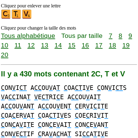
Cliquez pour enlever une lettre
Cliquez pour changer la taille des mots
Tous alphabétique
Tous par taille
7
8
9
10
11
12
13
14
15
16
17
18
19
20
Il y a 430 mots contenant 2C, T et V
C
ON
V
I
CT
A
CC
OU
V
A
T
C
OA
CT
I
V
E
C
ON
V
I
CT
S
V
A
CC
INA
T
V
E
CT
RI
C
E A
CC
OU
V
AI
T
A
CC
OU
V
AN
T
A
CC
OU
V
EN
T
C
ER
V
I
C
I
T
E
C
OA
C
ER
V
A
T
C
OA
CT
I
V
ES
C
OE
C
RI
V
I
T
C
ON
C
A
V
I
T
E
C
ON
C
E
V
AI
T
C
ON
C
E
V
AN
T
C
ON
V
E
CT
IF
C
RA
V
A
C
HA
T
SI
CC
A
T
I
V
E