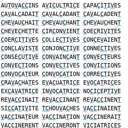
AU
T
O
V
A
CC
INS A
V
I
C
UL
T
RI
C
E
C
APA
C
I
T
I
V
ES
C
A
V
AL
C
ADAI
T
C
A
V
AL
C
ADAN
T
C
A
V
AL
C
ADEN
T
C
HE
V
AU
C
HAI
T
C
HE
V
AU
C
HAN
T
C
HE
V
AU
C
HEN
T
C
HE
V
E
C
HE
T
TE
C
IR
C
ON
V
IEN
T
C
OE
C
RI
V
I
T
ES
C
OER
C
I
T
I
V
ES
C
OLLE
CT
I
V
ES
C
ON
C
E
V
AIEN
T
C
ON
C
LA
V
IS
T
E
C
ONJON
CT
I
V
E
C
ONNE
CT
I
V
ES
C
ONSE
C
U
T
I
V
E
C
ON
V
AIN
C
AN
T
C
ON
V
E
CT
EURS
C
ON
V
E
CT
IONS
C
ON
V
E
CT
IVES
C
ON
V
I
CT
IONS
C
ON
V
O
C
A
T
EUR
C
ON
V
O
C
A
T
ION
C
ORRE
CT
I
V
ES
C
RA
V
A
C
HA
T
ES E
V
A
C
UA
T
RI
C
E E
V
O
C
A
T
RI
C
ES
EX
C
A
V
A
T
RI
C
E IN
V
O
C
A
T
RI
C
E NO
C
I
C
EP
T
I
V
E
RE
V
A
CC
INAI
T
RE
V
A
CC
INAN
T
RE
V
A
CC
INEN
T
SI
CC
A
T
I
V
ITE
TC
HOU
V
A
C
HES
V
A
CC
INAIEN
T
V
A
CC
INA
T
EUR
V
A
CC
INA
T
ION
V
A
CC
INERAI
T
V
A
CC
INEREN
T
V
A
CC
INERON
T
V
I
C
IA
T
RI
C
ES