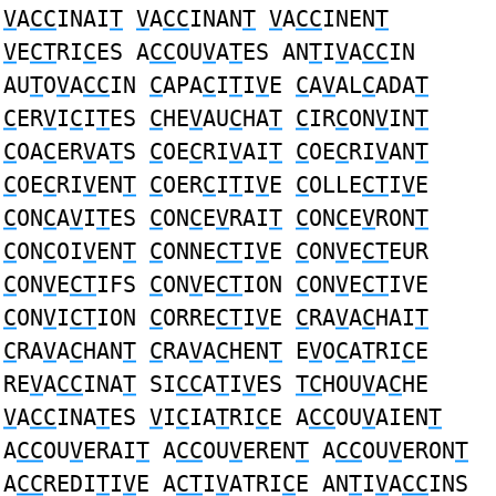
V
A
CC
INAI
T
V
A
CC
INAN
T
V
A
CC
INEN
T
V
E
CT
RI
C
ES A
CC
OU
V
A
T
ES AN
T
I
V
A
CC
IN
AU
T
O
V
A
CC
IN
C
APA
C
I
T
I
V
E
C
A
V
AL
C
ADA
T
C
ER
V
I
C
I
T
ES
C
HE
V
AU
C
HA
T
C
IR
C
ON
V
IN
T
C
OA
C
ER
V
A
T
S
C
OE
C
RI
V
AI
T
C
OE
C
RI
V
AN
T
C
OE
C
RI
V
EN
T
C
OER
C
I
T
I
V
E
C
OLLE
CT
I
V
E
C
ON
C
A
V
I
T
ES
C
ON
C
E
V
RAI
T
C
ON
C
E
V
RON
T
C
ON
C
OI
V
EN
T
C
ONNE
CT
I
V
E
C
ON
V
E
CT
EUR
C
ON
V
E
CT
IFS
C
ON
V
E
CT
ION
C
ON
V
E
CT
IVE
C
ON
V
I
CT
ION
C
ORRE
CT
I
V
E
C
RA
V
A
C
HAI
T
C
RA
V
A
C
HAN
T
C
RA
V
A
C
HEN
T
E
V
O
C
A
T
RI
C
E
RE
V
A
CC
INA
T
SI
CC
A
T
I
V
ES
TC
HOU
V
A
C
HE
V
A
CC
INA
T
ES
V
I
C
IA
T
RI
C
E A
CC
OU
V
AIEN
T
A
CC
OU
V
ERAI
T
A
CC
OU
V
EREN
T
A
CC
OU
V
ERON
T
A
CC
REDI
T
I
V
E A
CT
I
V
ATRI
C
E AN
T
I
V
A
CC
INS