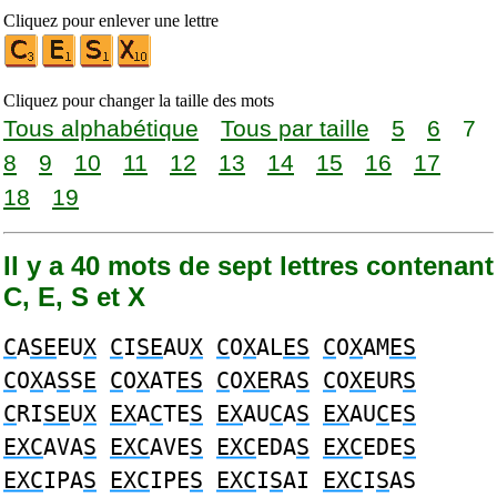
Cliquez pour enlever une lettre
Cliquez pour changer la taille des mots
Tous alphabétique
Tous par taille
5
6
7
8
9
10
11
12
13
14
15
16
17
18
19
Il y a 40 mots de sept lettres contenant
C, E, S et X
C
A
SE
EU
X
C
I
SE
AU
X
C
O
X
AL
ES
C
O
X
AM
ES
C
O
X
A
S
S
E
C
O
X
AT
ES
C
O
XE
RA
S
C
O
XE
UR
S
C
RI
SE
U
X
EX
A
C
TE
S
EX
AU
C
A
S
EX
AU
C
E
S
EXC
AVA
S
EXC
AVE
S
EXC
EDA
S
EXC
EDE
S
EXC
IPA
S
EXC
IPE
S
EXC
I
S
AI
EXC
I
S
AS