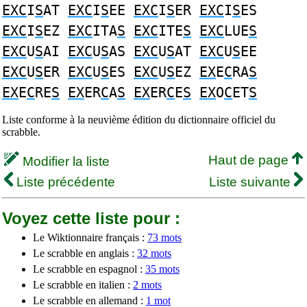
EXC
I
S
AT
EXC
I
S
EE
EXC
I
S
ER
EXC
I
S
ES
EXC
I
S
EZ
EXC
ITA
S
EXC
ITE
S
EXC
LUE
S
EXC
U
S
AI
EXC
U
S
AS
EXC
U
S
AT
EXC
U
S
EE
EXC
U
S
ER
EXC
U
S
ES
EXC
U
S
EZ
EX
E
C
RA
S
EX
E
C
RE
S
EX
ER
C
A
S
EX
ER
C
E
S
EX
O
C
ET
S
Liste conforme à la neuvième édition du dictionnaire officiel du
scrabble.
Haut de page
Modifier la liste
Liste précédente
Liste suivante
Voyez cette liste pour :
Le Wiktionnaire français :
73 mots
Le scrabble en anglais :
32 mots
Le scrabble en espagnol :
35 mots
Le scrabble en italien :
2 mots
Le scrabble en allemand :
1 mot