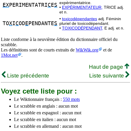
expérimentatrice.
EX
PERIMENTATRI
C
E
S
•
EXPÉRIMENTATEUR,
TRICE adj.
et n.
•
toxicodépendantes
adj. Féminin
TO
X
I
C
OD
E
PENDANTE
S
pluriel de toxicodépendant.
•
TOXICODÉPENDANT,
E adj. et n.
Liste conforme à la neuvième édition du dictionnaire officiel du
scrabble.
Les définitions sont de courts extraits de
WikWik.org
et de
1Mot.net
.
Haut de page
Liste précédente
Liste suivante
Voyez cette liste pour :
Le Wiktionnaire français :
550 mots
Le scrabble en anglais : aucun mot
Le scrabble en espagnol : aucun mot
Le scrabble en italien : aucun mot
Le scrabble en allemand : aucun mot