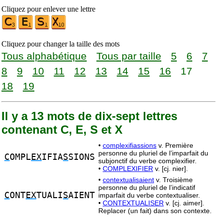
Cliquez pour enlever une lettre
Cliquez pour changer la taille des mots
Tous alphabétique
Tous par taille
5
6
7
8
9
10
11
12
13
14
15
16
17
18
19
Il y a 13 mots de dix-sept lettres
contenant C, E, S et X
•
complexifiassions
v. Première
personne du pluriel de l’imparfait du
C
OMPL
EX
IFIA
S
SIONS
subjonctif du verbe complexifier.
•
COMPLEXIFIER
v. [cj. nier].
•
contextualisaient
v. Troisième
personne du pluriel de l’indicatif
C
ONT
EX
TUALI
S
AIENT
imparfait du verbe contextualiser.
•
CONTEXTUALISER
v. [cj. aimer].
Replacer (un fait) dans son contexte.