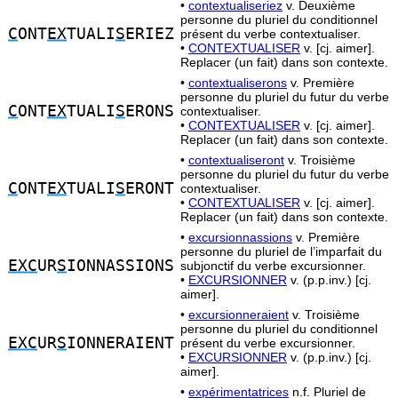
•
contextualiseriez
v. Deuxième
personne du pluriel du conditionnel
C
ONT
EX
TUALI
S
ERIEZ
présent du verbe contextualiser.
•
CONTEXTUALISER
v. [cj. aimer].
Replacer (un fait) dans son contexte.
•
contextualiserons
v. Première
personne du pluriel du futur du verbe
C
ONT
EX
TUALI
S
ERONS
contextualiser.
•
CONTEXTUALISER
v. [cj. aimer].
Replacer (un fait) dans son contexte.
•
contextualiseront
v. Troisième
personne du pluriel du futur du verbe
C
ONT
EX
TUALI
S
ERONT
contextualiser.
•
CONTEXTUALISER
v. [cj. aimer].
Replacer (un fait) dans son contexte.
•
excursionnassions
v. Première
personne du pluriel de l’imparfait du
EXC
UR
S
IONNASSIONS
subjonctif du verbe excursionner.
•
EXCURSIONNER
v. (p.p.inv.) [cj.
aimer].
•
excursionneraient
v. Troisième
personne du pluriel du conditionnel
EXC
UR
S
IONNERAIENT
présent du verbe excursionner.
•
EXCURSIONNER
v. (p.p.inv.) [cj.
aimer].
•
expérimentatrices
n.f. Pluriel de