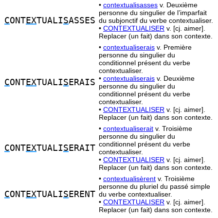
•
contextualisasses
v. Deuxième
personne du singulier de l’imparfait
C
ONT
EX
TUALI
S
ASSES
du subjonctif du verbe contextualiser.
•
CONTEXTUALISER
v. [cj. aimer].
Replacer (un fait) dans son contexte.
•
contextualiserais
v. Première
personne du singulier du
conditionnel présent du verbe
contextualiser.
•
contextualiserais
v. Deuxième
C
ONT
EX
TUALI
S
ERAIS
personne du singulier du
conditionnel présent du verbe
contextualiser.
•
CONTEXTUALISER
v. [cj. aimer].
Replacer (un fait) dans son contexte.
•
contextualiserait
v. Troisième
personne du singulier du
conditionnel présent du verbe
C
ONT
EX
TUALI
S
ERAIT
contextualiser.
•
CONTEXTUALISER
v. [cj. aimer].
Replacer (un fait) dans son contexte.
•
contextualisèrent
v. Troisième
personne du pluriel du passé simple
C
ONT
EX
TUALI
S
ERENT
du verbe contextualiser.
•
CONTEXTUALISER
v. [cj. aimer].
Replacer (un fait) dans son contexte.