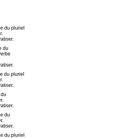
e du pluriel
r.
vatiser.
e du
 verbe
vatiser.
 du pluriel
r.
vatiser.
 du
r.
vatiser.
e du
r.
vatiser.
 du pluriel