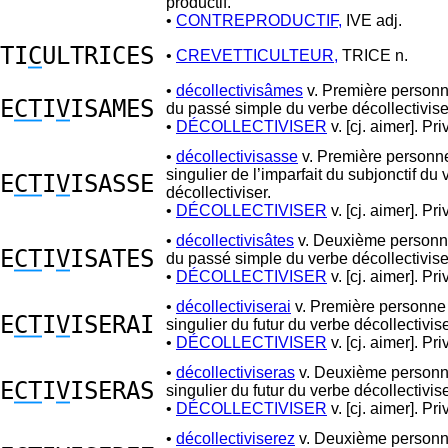
productif.
•
CONTREPRODUCTIF,
IVE adj.
TI
C
ULTRICES
•
CREVETTICULTEUR,
TRICE n.
•
décollectivisâmes
v. Première personn
E
CT
I
V
ISAMES
du passé simple du verbe décollectivise
•
DÉCOLLECTIVISER
v. [cj. aimer]. Pri
•
décollectivisasse
v. Première personn
singulier de l’imparfait du subjonctif du
E
CT
I
V
ISASSE
décollectiviser.
•
DÉCOLLECTIVISER
v. [cj. aimer]. Pri
•
décollectivisâtes
v. Deuxième personne
E
CT
I
V
ISATES
du passé simple du verbe décollectivise
•
DÉCOLLECTIVISER
v. [cj. aimer]. Pri
•
décollectiviserai
v. Première personne
E
CT
I
V
ISERAI
singulier du futur du verbe décollectivise
•
DÉCOLLECTIVISER
v. [cj. aimer]. Pri
•
décollectiviseras
v. Deuxième personn
E
CT
I
V
ISERAS
singulier du futur du verbe décollectivise
•
DÉCOLLECTIVISER
v. [cj. aimer]. Pri
•
décollectiviserez
v. Deuxième personne