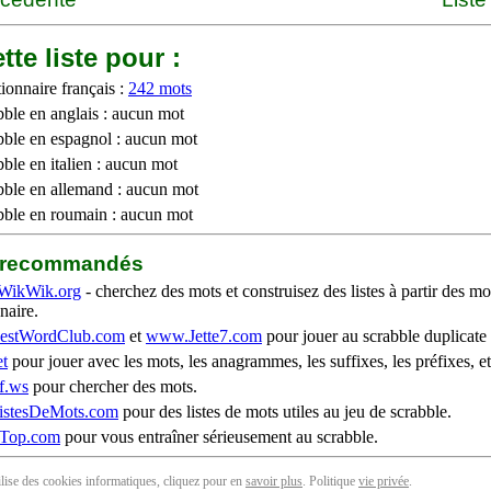
tte liste pour :
ionnaire français :
242 mots
bble en anglais : aucun mot
bble en espagnol : aucun mot
ble en italien : aucun mot
bble en allemand : aucun mot
bble en roumain : aucun mot
b recommandés
WikWik.org
- cherchez des mots et construisez des listes à partir des mo
naire.
stWordClub.com
et
www.Jette7.com
pour jouer au scrabble duplicate 
t
pour jouer avec les mots, les anagrammes, les suffixes, les préfixes, et
f.ws
pour chercher des mots.
stesDeMots.com
pour des listes de mots utiles au jeu de scrabble.
iTop.com
pour vous entraîner sérieusement au scrabble.
tilise des cookies informatiques, cliquez pour en
savoir plus
. Politique
vie privée
.