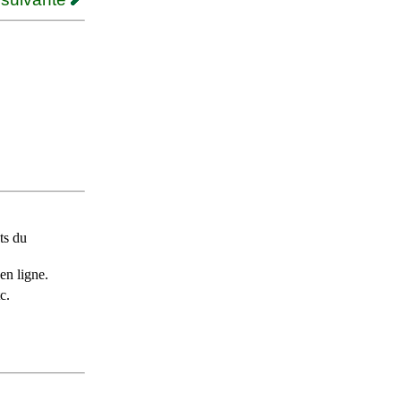
ts du
en ligne.
c.