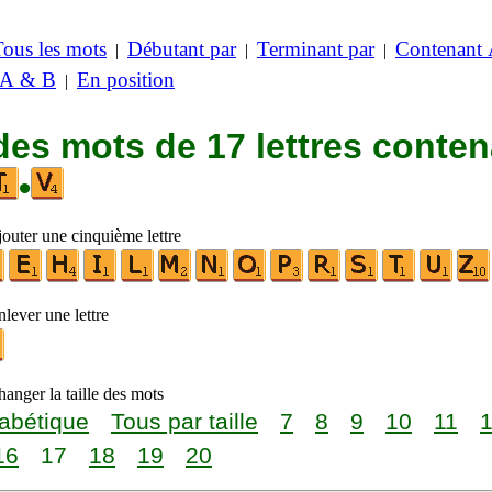
Tous les mots
Débutant par
Terminant par
Contenant
|
|
|
 A & B
En position
|
des mots de 17 lettres conte
•
jouter une cinquième lettre
lever une lettre
anger la taille des mots
abétique
Tous par taille
7
8
9
10
11
16
17
18
19
20