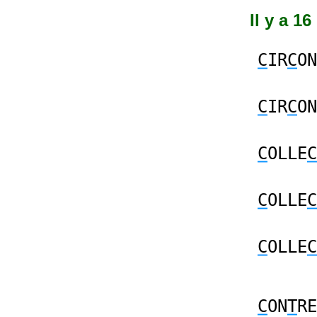
Il y a 1
C
IR
C
ON
C
IR
C
ON
C
OLLE
C
C
OLLE
C
C
OLLE
C
C
ON
T
RE