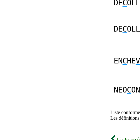
DE
C
OLL
DE
C
OLL
EN
C
HE
V
NEO
C
ON
Liste conforme 
Les définitions
Liste pr