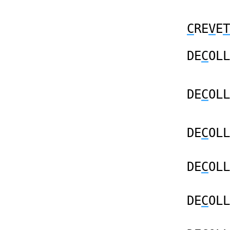
C
RE
V
E
T
DE
C
OLL
DE
C
OLL
DE
C
OLL
DE
C
OLL
DE
C
OLL