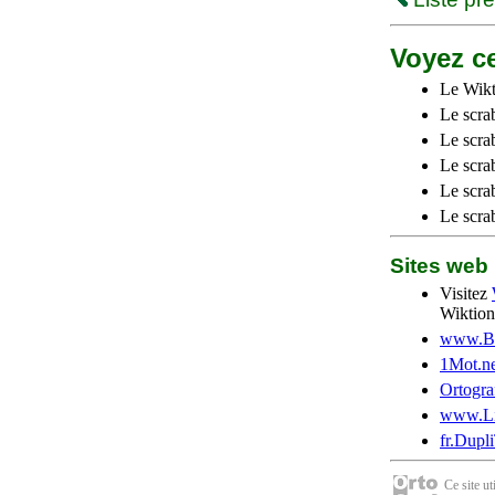
Voyez ce
Le Wikt
Le scra
Le scra
Le scrab
Le scra
Le scra
Sites we
Visitez
Wiktion
www.Be
1Mot.ne
Ortogra
www.Li
fr.Dupl
Ce site u