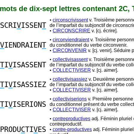
6 mots de dix-sept lettres contenant 2C, 
•
circonscrivissent
v. Troisième personne
SCRI
V
ISSEN
T
de l’imparfait du subjonctif de circonscri
•
CIRCONSCRIRE
v. [cj. écrire].
•
circonviendraient
v. Troisième personn
V
IENDRAIEN
T
du conditionnel du verbe circonvenir.
•
CIRCONVENIR
v. [cj. venir]. Séduire 
•
collectivisassent
v. Troisième personne
T
I
V
ISASSENT
de l’imparfait du subjonctif du verbe coll
•
COLLECTIVISER
v. [cj. aimer].
•
collectivisassiez
v. Deuxième personne
T
I
V
ISASSIEZ
de l’imparfait du subjonctif du verbe coll
•
COLLECTIVISER
v. [cj. aimer].
•
collectiviserions
v. Première personne 
T
I
V
ISERIONS
du conditionnel présent du verbe collecti
•
COLLECTIVISER
v. [cj. aimer].
•
contreproductives
adj. Féminin pluriel
contreproductif.
PRODU
C
TI
V
ES
•
contre-productives
adj. Féminin pluriel