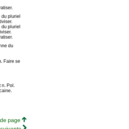
vatiser.
du pluriel
iviser.
du pluriel
viser.
vatiser.
onne du
n. Faire se
 n. Pol.
caine.
 de page
 suivante