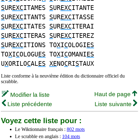
S
UR
EXC
ITAMES
S
UR
EXC
ITANTE
S
UR
EXC
ITANTS
S
UR
EXC
ITASSE
S
UR
EXC
ITATES
S
UR
EXC
ITERAI
S
UR
EXC
ITERAS
S
UR
EXC
ITEREZ
S
UR
EXC
ITIONS TO
X
I
C
OLOGI
ES
TO
X
I
C
OLOGU
ES
TO
X
I
C
OMANI
ES
U
X
ORILO
C
AL
ES
XE
NO
C
RI
S
TAUX
Liste conforme à la neuvième édition du dictionnaire officiel du
scrabble.
Haut de page
Modifier la liste
Liste précédente
Liste suivante
Voyez cette liste pour :
Le Wiktionnaire français :
802 mots
Le scrabble en anglais :
104 mots