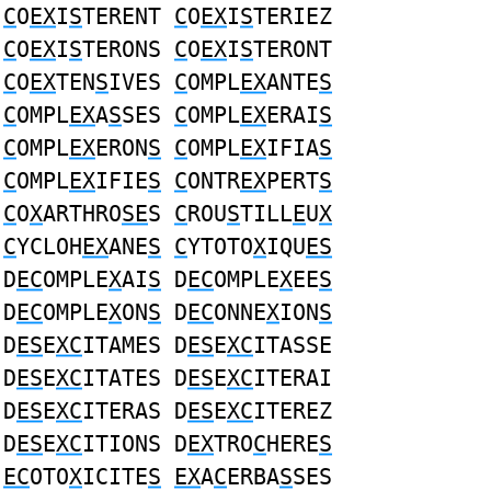
C
O
EX
I
S
TERENT
C
O
EX
I
S
TERIEZ
C
O
EX
I
S
TERONS
C
O
EX
I
S
TERONT
C
O
EX
TEN
S
IVES
C
OMPL
EX
ANTE
S
C
OMPL
EX
A
S
SES
C
OMPL
EX
ERAI
S
C
OMPL
EX
ERON
S
C
OMPL
EX
IFIA
S
C
OMPL
EX
IFIE
S
C
ONTR
EX
PERT
S
C
O
X
ARTHRO
SE
S
C
ROU
S
TILL
E
U
X
C
YCLOH
EX
ANE
S
C
YTOTO
X
IQU
ES
D
EC
OMPLE
X
AI
S
D
EC
OMPLE
X
EE
S
D
EC
OMPLE
X
ON
S
D
EC
ONNE
X
ION
S
D
ES
E
XC
ITAMES D
ES
E
XC
ITASSE
D
ES
E
XC
ITATES D
ES
E
XC
ITERAI
D
ES
E
XC
ITERAS D
ES
E
XC
ITEREZ
D
ES
E
XC
ITIONS D
EX
TRO
C
HERE
S
EC
OTO
X
ICITE
S
EX
A
C
ERBA
S
SES