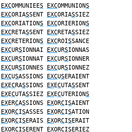
EXC
OMMUNIEE
S
EXC
OMMUNION
S
EXC
ORIA
S
SENT
EXC
ORIA
S
SIEZ
EXC
ORIATION
S
EXC
ORIERION
S
EXC
RETA
S
SENT
EXC
RETA
S
SIEZ
EXC
RETERION
S
EXC
ROI
S
SANCE
EXC
UR
S
IONNAI
EXC
UR
S
IONNAS
EXC
UR
S
IONNAT
EXC
UR
S
IONNER
EXC
UR
S
IONNES
EXC
UR
S
IONNEZ
EXC
U
S
ASSIONS
EXC
U
S
ERAIENT
EX
E
C
RA
S
SIONS
EX
E
C
UTA
S
SENT
EX
E
C
UTA
S
SIEZ
EX
E
C
UTERION
S
EX
ER
C
A
S
SIONS
EX
OR
C
I
S
AIENT
EX
OR
C
I
S
ASSES
EX
OR
C
I
S
ATION
EX
OR
C
I
S
ERAIS
EX
OR
C
I
S
ERAIT
EX
OR
C
I
S
ERENT
EX
OR
C
I
S
ERIEZ